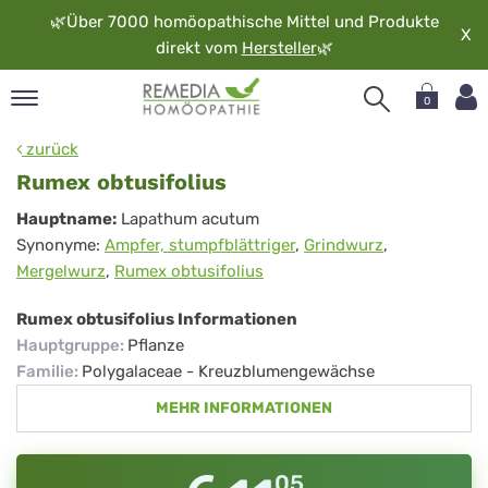
🌿
Über 7000 homöopathische Mittel und Produkte
X
direkt vom
Hersteller
🌿
0
pand
zurück
rache
Rumex obtusifolius
pand
Rumex
Hauptname:
Lapathum acutum
op
Synonyme:
Ampfer, stumpfblättriger
,
Grindwurz
,
obtusifolius
pand
Mergelwurz
,
Rumex obtusifolius
möopathie
Rumex obtusifolius Informationen
Hauptgruppe
:
Pflanze
pand
Familie
:
Polygalaceae - Kreuzblumengewächse
rvice
MEHR INFORMATIONEN
pand
er
media
05