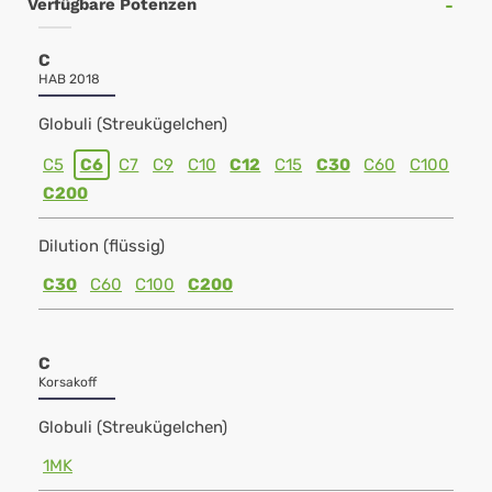
Verfügbare Potenzen
C
HAB 2018
Globuli (Streukügelchen)
C5
C6
C7
C9
C10
C12
C15
C30
C60
C100
C200
Dilution (flüssig)
C30
C60
C100
C200
C
Korsakoff
Globuli (Streukügelchen)
1MK