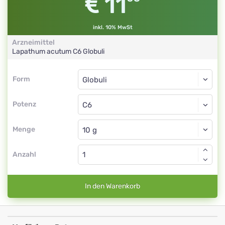
11
inkl. 10% MwSt
Arzneimittel
Lapathum acutum
C6
Globuli
Form
Form
Globuli
Potenz
C6
Globuli
Menge
Anzahl
In den Warenkorb