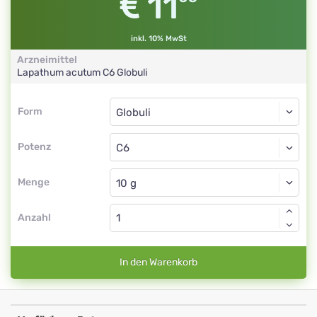
11
inkl. 10% MwSt
Arzneimittel
Lapathum acutum
C6
Globuli
Form
Form
Globuli
Potenz
C6
Globuli
Menge
Anzahl
In den Warenkorb