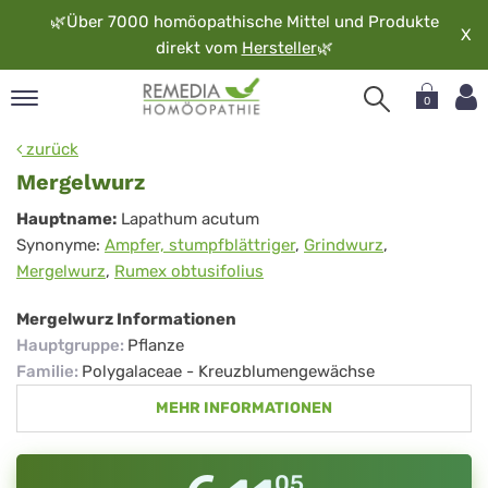
🌿
Über 7000 homöopathische Mittel und Produkte
X
direkt vom
Hersteller
🌿
0
pand
zurück
rache
Mergelwurz
pand
Mergelwurz
Hauptname:
Lapathum acutum
op
Synonyme:
Ampfer, stumpfblättriger
,
Grindwurz
,
pand
Mergelwurz
,
Rumex obtusifolius
möopathie
Mergelwurz Informationen
Hauptgruppe
:
Pflanze
pand
Familie
:
Polygalaceae - Kreuzblumengewächse
rvice
MEHR INFORMATIONEN
pand
er
media
05