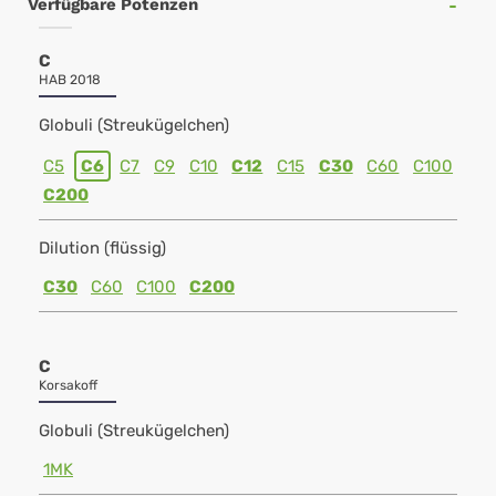
Verfügbare Potenzen
C
HAB 2018
Globuli (Streukügelchen)
C5
C6
C7
C9
C10
C12
C15
C30
C60
C100
C200
Dilution (flüssig)
C30
C60
C100
C200
C
Korsakoff
Globuli (Streukügelchen)
1MK