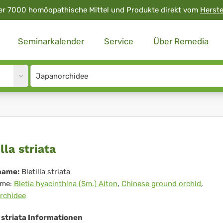
er 7000 homöopathische Mittel und Produkte direkt vom
Herste
Seminarkalender
Service
Über Remedia
Site
search
input
tilla
lla striata
iata
name:
Bletilla striata
me:
Bletia hyacinthina (Sm.) Aiton
,
Chinese ground orchid
,
rchidee
a striata Informationen