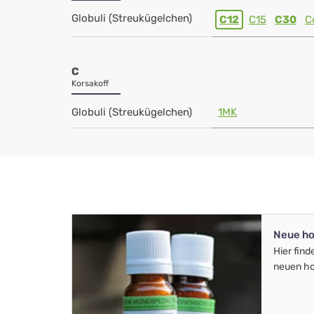
Globuli (Streukügelchen)
C12
C15
C30
C
C
Korsakoff
Globuli (Streukügelchen)
1MK
Neue ho
Hier find
neuen ho