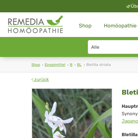
🌿
Üb
Shop
Homöopathie
Search
type
Shop
Einzelmittel
B
BL
Bletilla striata
zurück
Ble
Bleti
str
Haupt
Synony
Japano
Bletill