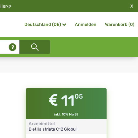
X
ller
🌿
Anmelden
Warenkorb (
0
)
Deutschland (DE)
11
05
inkl. 10% MwSt
Arzneimittel
Bletilla striata
C12
Globuli