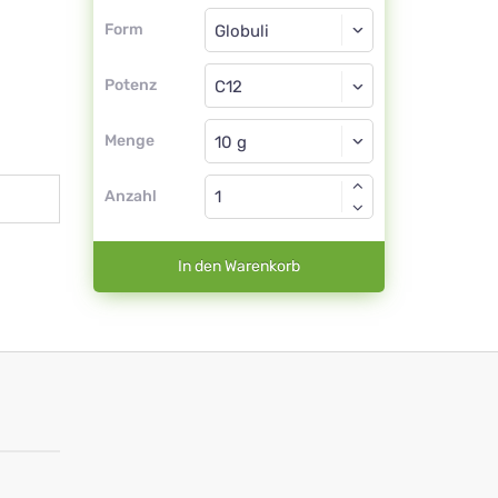
Form
Form
Globuli
Potenz
C12
Globuli
Menge
Anzahl
In den Warenkorb