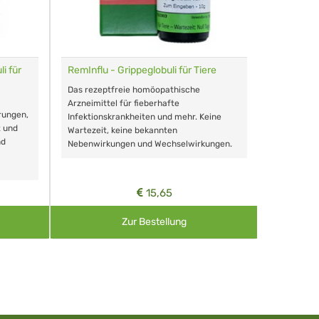
i für
RemInflu - Grippeglobuli für Tiere
Dr. Haus
sensitiv
Das rezeptfreie homöopathische
Schonende
Arzneimittel für fieberhafte
rungen,
Zähnen, au
Infektionskrankheiten und mehr. Keine
t und
Wartezeit, keine bekannten
nd
Nebenwirkungen und Wechselwirkungen.
15,65
Zur Bestellung