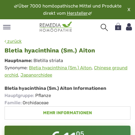
🌿
Über 7000 homöopathische Mittel und Produkte
X
direkt vom
Hersteller
🌿
0
pand
zurück
rache
Bletia hyacinthina (Sm.) Aiton
pand
Bletia
Hauptname:
Bletilla striata
op
Synonyme:
Bletia hyacinthina (Sm.) Aiton
,
Chinese ground
hyacinthina
pand
orchid
,
Japanorchidee
möopathie
(Sm.)
Aiton
Bletia hyacinthina (Sm.) Aiton Informationen
Hauptgruppe
:
Pflanze
pand
Familie
:
Orchidaceae
rvice
MEHR INFORMATIONEN
pand
er
media
05