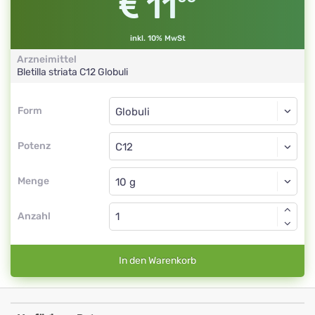
11
inkl. 10% MwSt
Arzneimittel
Bletilla striata
C12
Globuli
Form
Form
Globuli
Potenz
C12
Globuli
Menge
Anzahl
In den Warenkorb