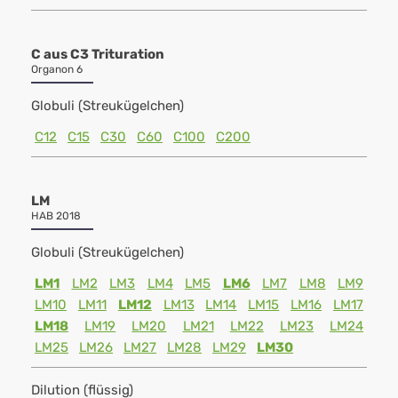
C aus C3 Trituration
Organon 6
Globuli (Streukügelchen)
C12
C15
C30
C60
C100
C200
LM
HAB 2018
Globuli (Streukügelchen)
LM1
LM2
LM3
LM4
LM5
LM6
LM7
LM8
LM9
LM10
LM11
LM12
LM13
LM14
LM15
LM16
LM17
LM18
LM19
LM20
LM21
LM22
LM23
LM24
LM25
LM26
LM27
LM28
LM29
LM30
Dilution (flüssig)