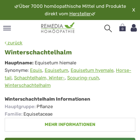
🌿
Über 7000 homöopathische Mittel und Produkte
X
direkt vom
Hersteller
🌿
0
pand
zurück
rache
Winterschachtelhalm
pand
Winterschachtelhalm
Hauptname:
Equisetum hiemale
op
Synonyme:
Equis
,
Equisetum
,
Equisetum hyemale
,
Horse-
pand
tail
,
Schachtelhalm, Winter-
,
Scouring-rush
,
möopathie
Winterschachtelhalm
Winterschachtelhalm Informationen
pand
Hauptgruppe
:
Pflanze
rvice
Familie
:
Equisetaceae
pand
MEHR INFORMATIONEN
er
media