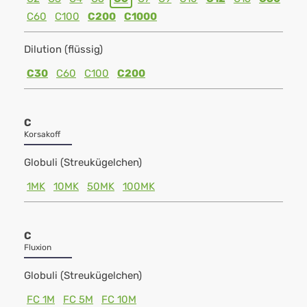
C60
C100
C200
C1000
Dilution (flüssig)
C30
C60
C100
C200
C
Korsakoff
Globuli (Streukügelchen)
1MK
10MK
50MK
100MK
C
Fluxion
Globuli (Streukügelchen)
FC 1M
FC 5M
FC 10M