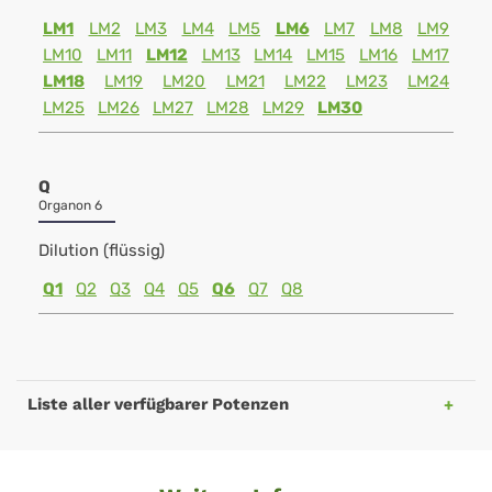
LM1
LM2
LM3
LM4
LM5
LM6
LM7
LM8
LM9
LM10
LM11
LM12
LM13
LM14
LM15
LM16
LM17
LM18
LM19
LM20
LM21
LM22
LM23
LM24
LM25
LM26
LM27
LM28
LM29
LM30
Q
Organon 6
Dilution (flüssig)
Q1
Q2
Q3
Q4
Q5
Q6
Q7
Q8
Liste aller verfügbarer Potenzen