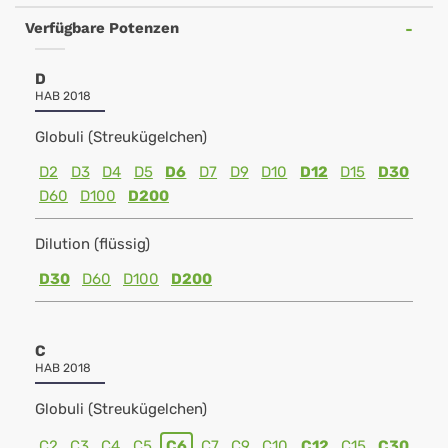
Verfügbare Potenzen
D
HAB 2018
Globuli (Streukügelchen)
D2
D3
D4
D5
D6
D7
D9
D10
D12
D15
D30
D60
D100
D200
Dilution (flüssig)
D30
D60
D100
D200
C
HAB 2018
Globuli (Streukügelchen)
C2
C3
C4
C5
C6
C7
C9
C10
C12
C15
C30