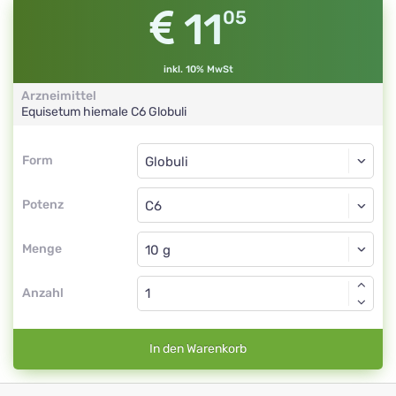
11
05
inkl. 10% MwSt
Arzneimittel
Equisetum hiemale
C6
Globuli
Form
Form
Globuli
Potenz
C6
Globuli
Menge
Anzahl
In den Warenkorb