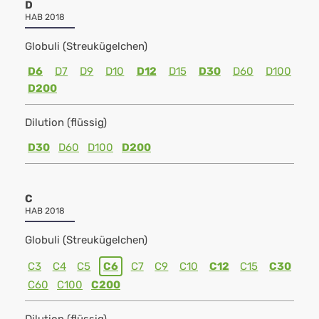
D
HAB 2018
Globuli (Streukügelchen)
D6
D7
D9
D10
D12
D15
D30
D60
D100
D200
Dilution (flüssig)
D30
D60
D100
D200
C
HAB 2018
Globuli (Streukügelchen)
C3
C4
C5
C6
C7
C9
C10
C12
C15
C30
C60
C100
C200