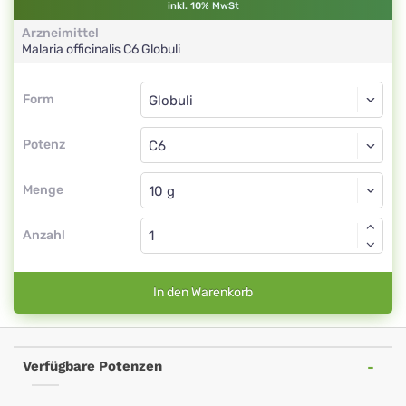
inkl. 10% MwSt
Arzneimittel
Malaria officinalis
C6
Globuli
Form
Form
Globuli
Potenz
C6
Globuli
Menge
Anzahl
In den Warenkorb
Verfügbare Potenzen