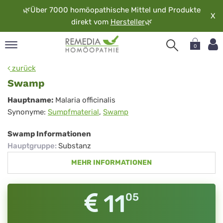
🌿
Über 7000 homöopathische Mittel und Produkte
X
direkt vom
Hersteller
🌿
0
pand
zurück
rache
Swamp
pand
Swamp
Hauptname:
Malaria officinalis
op
Synonyme:
Sumpfmaterial
,
Swamp
pand
möopathie
Swamp Informationen
Hauptgruppe
:
Substanz
MEHR INFORMATIONEN
pand
rvice
pand
11
05
er
media