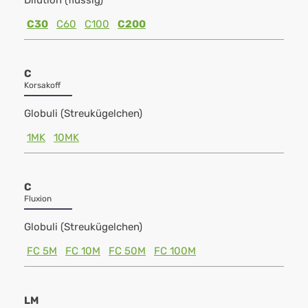
Dilution (flüssig)
C30
C60
C100
C200
C
Korsakoff
Globuli (Streukügelchen)
1MK
10MK
C
Fluxion
Globuli (Streukügelchen)
FC 5M
FC 10M
FC 50M
FC 100M
LM