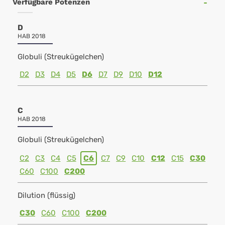
Verfügbare Potenzen
D
HAB 2018
Globuli (Streukügelchen)
D2
D3
D4
D5
D6
D7
D9
D10
D12
C
HAB 2018
Globuli (Streukügelchen)
C2
C3
C4
C5
C6
C7
C9
C10
C12
C15
C30
C60
C100
C200
Dilution (flüssig)
C30
C60
C100
C200