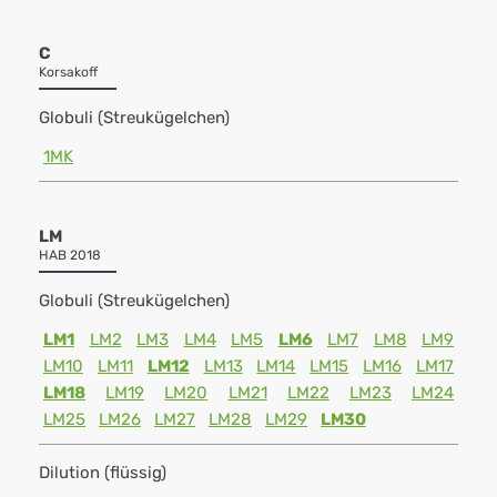
C
Korsakoff
Globuli (Streukügelchen)
1MK
LM
HAB 2018
Globuli (Streukügelchen)
LM1
LM2
LM3
LM4
LM5
LM6
LM7
LM8
LM9
LM10
LM11
LM12
LM13
LM14
LM15
LM16
LM17
LM18
LM19
LM20
LM21
LM22
LM23
LM24
LM25
LM26
LM27
LM28
LM29
LM30
Dilution (flüssig)