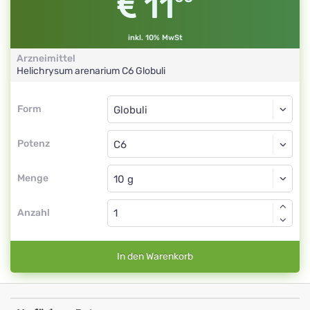
11
inkl. 10% MwSt
Arzneimittel
Helichrysum arenarium
C6
Globuli
Form
Form
Globuli
Potenz
C6
Globuli
Menge
Anzahl
In den Warenkorb