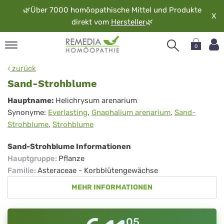
🌿
Über 7000 homöopathische Mittel und Produkte
X
direkt vom
Hersteller
🌿
0
pand
zurück
rache
Sand-Strohblume
pand
Sand-
Hauptname:
Helichrysum arenarium
op
Synonyme:
Everlasting
,
Gnaphalium arenarium
,
Sand-
Strohblume
pand
Strohblume
,
Strohblume
möopathie
Sand-Strohblume Informationen
Hauptgruppe
:
Pflanze
pand
Familie
:
Asteraceae - Korbblütengewächse
rvice
MEHR INFORMATIONEN
pand
er
media
05