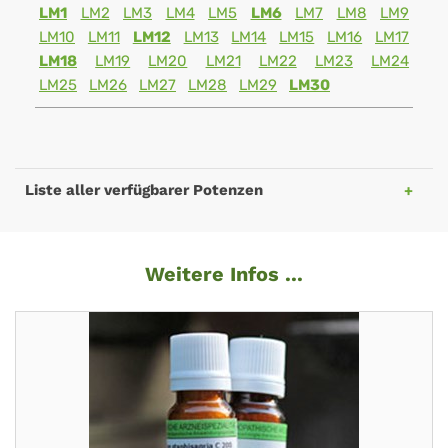
LM1
LM2
LM3
LM4
LM5
LM6
LM7
LM8
LM9
LM10
LM11
LM12
LM13
LM14
LM15
LM16
LM17
LM18
LM19
LM20
LM21
LM22
LM23
LM24
LM25
LM26
LM27
LM28
LM29
LM30
Liste aller verfügbarer Potenzen
Weitere Infos ...