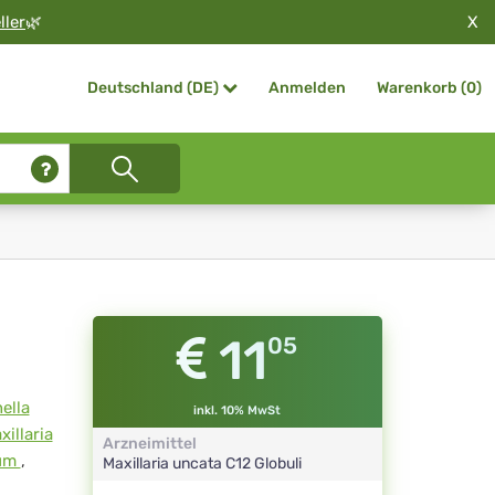
X
ller
🌿
Anmelden
Warenkorb (
0
)
Deutschland (DE)
11
05
ella
inkl. 10% MwSt
xillaria
Arzneimittel
num
,
Maxillaria uncata
C12
Globuli