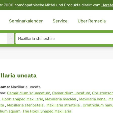
er 7000 homöopathische Mittel und Produkte direkt vom
Herste
Seminarkalender
Service
Über Remedia
Site
search
input
illaria
llaria uncata
ata
name:
Maxillaria uncata
me:
Camaridium squamatum
,
Camaridium uncatum
,
Christenson
,
Hook-shaped Maxillaria
,
Maxillaria macleei
,
Maxillaria nana
,
Ma
ata
,
Maxillaria stenostele
,
Maxillaria striatella
,
Ornithidium na
idium squam
,
The Hook Shaped Maxillaria