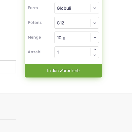
Form
Form
Globuli
Potenz
C12
Globuli
Menge
Anzahl
In den Warenkorb