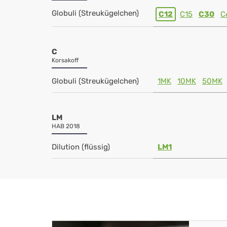
Globuli (Streukügelchen)
C12
C15
C30
C
C
Korsakoff
Globuli (Streukügelchen)
1MK
10MK
50MK
LM
HAB 2018
Dilution (flüssig)
LM1