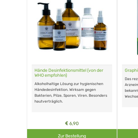
für Tiere
Hände Desinfektionsmittel (von der
Graphi
WHO empfohlen)
m Eingeben.
Das re
Alkoholhaltige Lösung zur hygienischen
Arzneim
Händedesinfektion. Wirksam gegen
nd ohne
bekann
Bakterien, Pilze, Sporen, Viren. Besonders
Wechse
hautverträglich.
6,90
Zur Bestellung