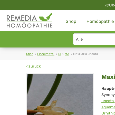
🌿
Üb
Shop
Homöopathie
Search
type
Shop
Einzelmittel
M
MA
Maxillaria uncata
zurück
Max
Maxi
unc
Haupt
Synony
uncata
squam
Ornith