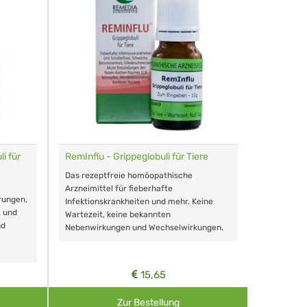
i für
RemInflu - Grippeglobuli für Tiere
Dr. Haus
sensitiv
Das rezeptfreie homöopathische
Schonende
Arzneimittel für fieberhafte
rungen,
Zähnen, au
Infektionskrankheiten und mehr. Keine
t und
Wartezeit, keine bekannten
nd
Nebenwirkungen und Wechselwirkungen.
15,65
Zur Bestellung