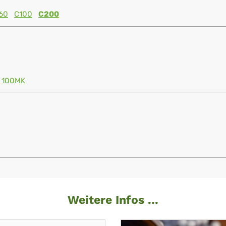
60
C100
C200
100MK
Weitere Infos ...