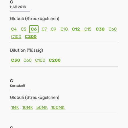
C
HAB 2018
Globuli (Streukügelchen)
C4
C5
C6
C7
C9
C10
C12
C15
C30
C60
C100
C200
Dilution (flüssig)
C30
C60
C100
C200
C
Korsakoff
Globuli (Streukügelchen)
1MK
10MK
50MK
100MK