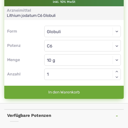
inkl. 10% MwSt
Arzneimittel
Lithium jodatum
C6
Globuli
Form
Form
Globuli
Potenz
C6
Globuli
Menge
Anzahl
In den Warenkorb
Verfügbare Potenzen