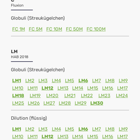
C
Fluxion
Globuli (Streukügelchen)
FC 1M
FC 5M
FC 10M
FC 50M
FC 100M
LM
HAB 2018
Globuli (Streukügelchen)
LM1
LM2
LM3
LM4
LM5
LM6
LM7
LM8
LM9
LM10
LM11
LM12
LM13
LM14
LM15
LM16
LM17
LM18
LM19
LM20
LM21
LM22
LM23
LM24
LM25
LM26
LM27
LM28
LM29
LM30
Dilution (flüssig)
LM1
LM2
LM3
LM4
LM5
LM6
LM7
LM8
LM9
LM10
LM11
LM12
LM13
LM14
LM15
LM16
LM17