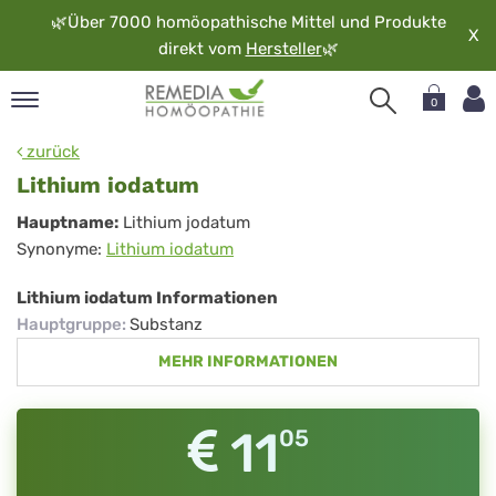
🌿
Über 7000 homöopathische Mittel und Produkte
X
direkt vom
Hersteller
🌿
0
pand
zurück
rache
Lithium iodatum
pand
Lithium
Hauptname:
Lithium jodatum
op
Synonyme:
Lithium iodatum
iodatum
pand
möopathie
Lithium iodatum Informationen
Hauptgruppe
:
Substanz
MEHR INFORMATIONEN
pand
rvice
pand
11
05
er
media