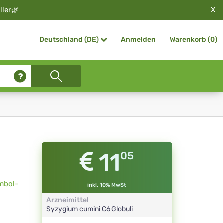
X
ller
🌿
Anmelden
Warenkorb (
0
)
Deutschland (DE)
11
05
mbol-
inkl. 10% MwSt
Arzneimittel
Syzygium cumini
C6
Globuli