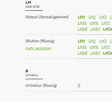
LM
HAB 2018
Globuli (Streukügelchen)
LM1
LM2
LM3
LM15
LM16
LM17
LM28
LM29
LM3
Dilution (flüssig)
LM1
LM2
LM3
LM15
LM16
LM17
mehr anzeigen
LM28
LM29
LM3
Ø
Urtinktur
Urtinktur (flüssig)
Ø