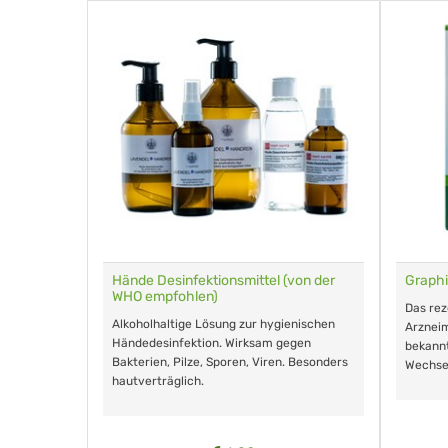
für Tiere
Hände Desinfektionsmittel (von der
Graphi
WHO empfohlen)
m Eingeben.
Das re
Alkoholhaltige Lösung zur hygienischen
Arzneim
Händedesinfektion. Wirksam gegen
nd ohne
bekann
Bakterien, Pilze, Sporen, Viren. Besonders
Wechse
hautverträglich.