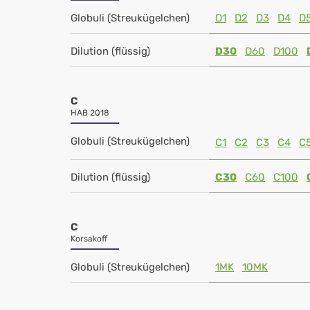
Globuli (Streukügelchen)
D1
D2
D3
D4
D
Dilution (flüssig)
D30
D60
D100
C
HAB 2018
Globuli (Streukügelchen)
C1
C2
C3
C4
C
Dilution (flüssig)
C30
C60
C100
C
Korsakoff
Globuli (Streukügelchen)
1MK
10MK