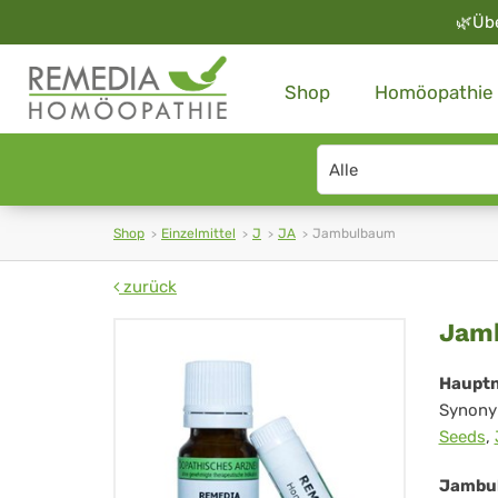
🌿
Üb
Shop
Homöopathie
Search
type
Shop
Einzelmittel
J
JA
Jambulbaum
zurück
Ja
Jam
Haupt
Synony
Seeds
,
Jambul