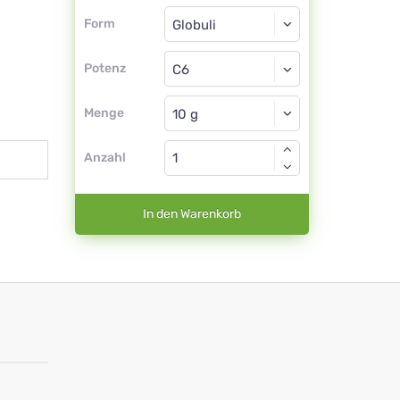
Form
Form
Globuli
Potenz
C6
Globuli
Menge
Anzahl
In den Warenkorb