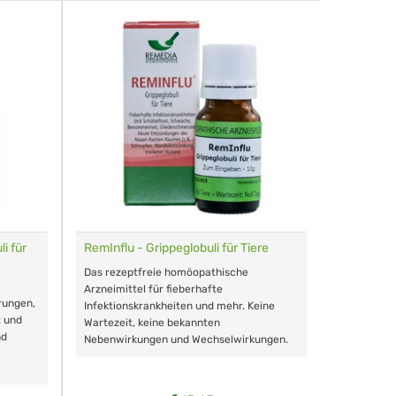
i für
RemInflu - Grippeglobuli für Tiere
Dr. Haus
sensitiv
Das rezeptfreie homöopathische
Schonende
Arzneimittel für fieberhafte
rungen,
Zähnen, au
Infektionskrankheiten und mehr. Keine
t und
Wartezeit, keine bekannten
nd
Nebenwirkungen und Wechselwirkungen.