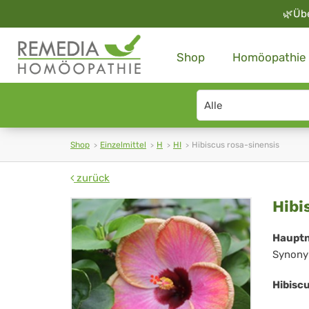
🌿
Üb
Shop
Homöopathie
Search
type
Shop
Einzelmittel
H
HI
Hibiscus rosa-sinensis
zurück
Hib
Hibi
ros
Haupt
Synony
sin
Hibisc