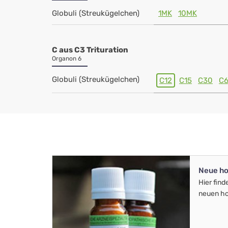
Globuli (Streukügelchen)
1MK
10MK
C aus C3 Trituration
Organon 6
Globuli (Streukügelchen)
C12
C15
C30
C
Neue ho
Hier find
neuen ho