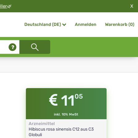
X
ller
🌿
Anmelden
Warenkorb (
0
)
Deutschland (DE)
11
05
inkl. 10% MwSt
Arzneimittel
Hibiscus rosa sinensis
C12 aus C3
Globuli