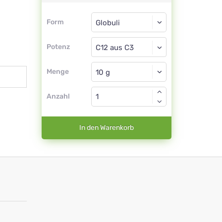
Form
Form
Globuli
Potenz
C12 aus C3
Globuli
Menge
Anzahl
In den Warenkorb