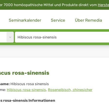
er 7000 homöopathische Mittel und Produkte direkt vom
Herste
Seminarkalender
Service
Über Remedia
Site
search
input
iscus
scus rosa-sinensis
a-
name:
Hibiscus rosa sinensis
me:
Hibiscus rosa-sinensis
,
Roseneibisch, chinesicher
ensis
us rosa-sinensis Informationen