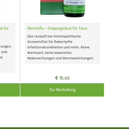
i für
RemInflu - Grippeglobuli für Tiere
Dr. Haus
sensitiv
Das rezeptfreie homöopathische
Schonende
Arzneimittel für fieberhafte
rungen,
Zähnen, au
Infektionskrankheiten und mehr. Keine
t und
Wartezeit, keine bekannten
nd
Nebenwirkungen und Wechselwirkungen.
15,65
Zur Bestellung