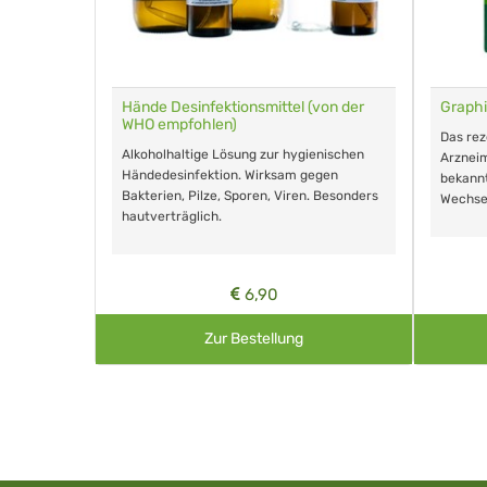
für Tiere
Hände Desinfektionsmittel (von der
Graphi
WHO empfohlen)
m Eingeben.
Das re
Alkoholhaltige Lösung zur hygienischen
Arzneim
Händedesinfektion. Wirksam gegen
nd ohne
bekann
Bakterien, Pilze, Sporen, Viren. Besonders
Wechse
hautverträglich.
6,90
Zur Bestellung