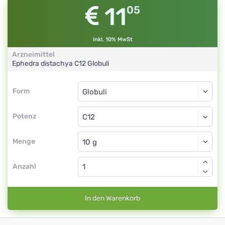
11
05
inkl. 10% MwSt
Arzneimittel
Ephedra distachya
C12
Globuli
Form
Form
Globuli
Potenz
C12
Globuli
Menge
Anzahl
In den Warenkorb