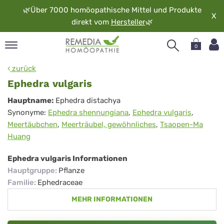
🌿
Über 7000 homöopathische Mittel und Produkte
X
direkt vom
Hersteller
🌿
0
pand
zurück
rache
Ephedra vulgaris
pand
Ephedra
Hauptname:
Ephedra distachya
op
Synonyme:
Ephedra shennungiana
,
Ephedra vulgaris
,
vulgaris
pand
Meertäubchen
,
Meerträubel, gewöhnliches
,
Tsaopen-Ma
möopathie
Huang
Ephedra vulgaris Informationen
pand
Hauptgruppe
:
Pflanze
rvice
Familie
:
Ephedraceae
pand
MEHR INFORMATIONEN
er
media