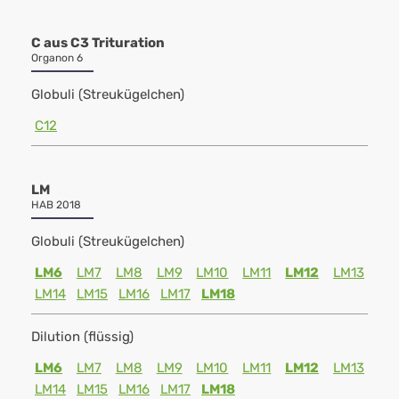
C aus C3 Trituration
Organon 6
Globuli (Streukügelchen)
C12
LM
HAB 2018
Globuli (Streukügelchen)
LM6
LM7
LM8
LM9
LM10
LM11
LM12
LM13
LM14
LM15
LM16
LM17
LM18
Dilution (flüssig)
LM6
LM7
LM8
LM9
LM10
LM11
LM12
LM13
LM14
LM15
LM16
LM17
LM18