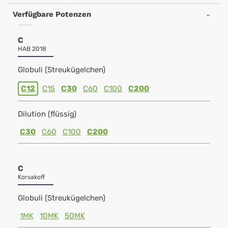
Verfügbare Potenzen
C
HAB 2018
Globuli (Streukügelchen)
C12
C15
C30
C60
C100
C200
Dilution (flüssig)
C30
C60
C100
C200
C
Korsakoff
Globuli (Streukügelchen)
1MK
10MK
50MK