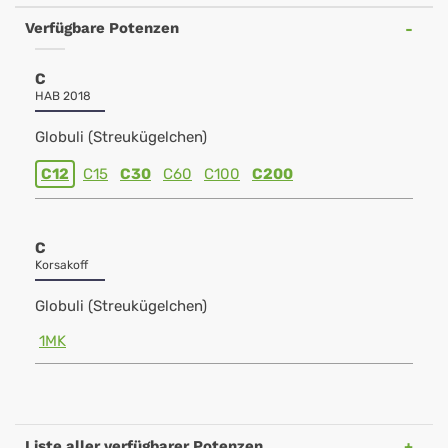
Verfügbare Potenzen
C
HAB 2018
Globuli (Streukügelchen)
C12
C15
C30
C60
C100
C200
C
Korsakoff
Globuli (Streukügelchen)
1MK
Liste aller verfügbarer Potenzen