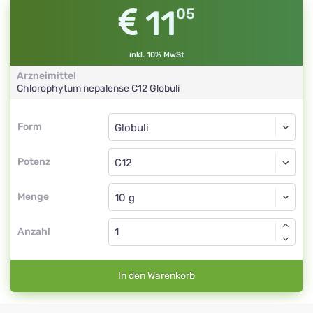
11
05
inkl. 10% MwSt
Arzneimittel
Chlorophytum nepalense
C12
Globuli
Form
Form
Globuli
Potenz
C12
Globuli
Menge
Anzahl
In den Warenkorb