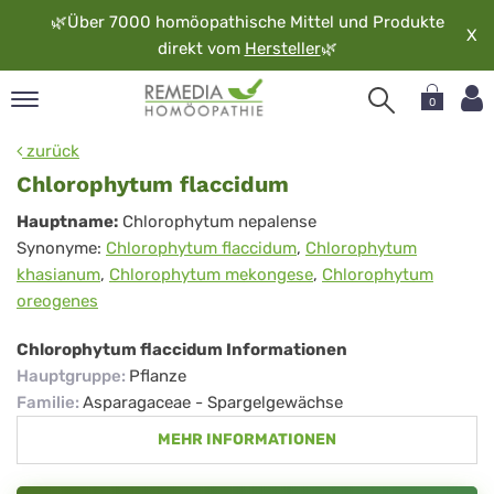
🌿
Über 7000 homöopathische Mittel und Produkte
X
direkt vom
Hersteller
🌿
0
pand
zurück
rache
Chlorophytum flaccidum
pand
Chlorophytum
Hauptname:
Chlorophytum nepalense
op
Synonyme:
Chlorophytum flaccidum
,
Chlorophytum
flaccidum
pand
khasianum
,
Chlorophytum mekongese
,
Chlorophytum
möopathie
oreogenes
Chlorophytum flaccidum Informationen
pand
Hauptgruppe
:
Pflanze
rvice
Familie
:
Asparagaceae - Spargelgewächse
pand
MEHR INFORMATIONEN
er
media