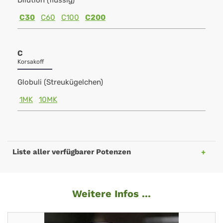
Dilution (flüssig)
C30
C60
C100
C200
C
Korsakoff
Globuli (Streukügelchen)
1MK
10MK
Liste aller verfügbarer Potenzen
Weitere Infos ...