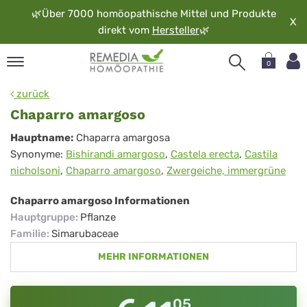
🌿
Über 7000 homöopathische Mittel und Produkte
X
direkt vom
Hersteller
🌿
0
pand
zurück
rache
Chaparro amargoso
pand
Chaparro
Hauptname:
Chaparra amargosa
op
Synonyme:
Bishirandi amargoso
,
Castela erecta
,
Castila
amargoso
pand
nicholsoni
,
Chaparro amargoso
,
Zwergeiche, immergrüne
möopathie
Chaparro amargoso Informationen
Hauptgruppe
:
Pflanze
pand
Familie
:
Simarubaceae
rvice
MEHR INFORMATIONEN
pand
er
media
05