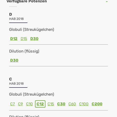
Verfügbare Potenzen
D
HAB 2018
Globuli (Streukügelchen)
D12
D15
D30
Dilution (flüssig)
D30
C
HAB 2018
Globuli (Streukügelchen)
C7
C9
C10
C12
C15
C30
C60
C100
C200