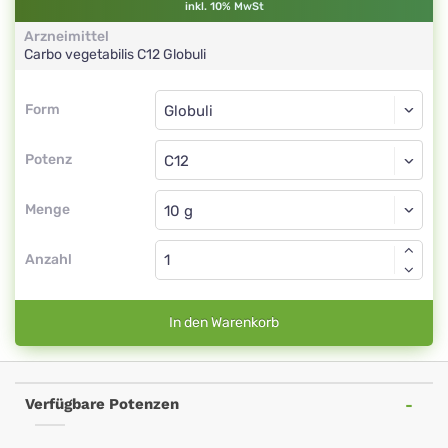
inkl. 10% MwSt
Arzneimittel
Carbo vegetabilis
C12
Globuli
Form
Form
Globuli
Potenz
C12
Globuli
Menge
Anzahl
In den Warenkorb
Verfügbare Potenzen