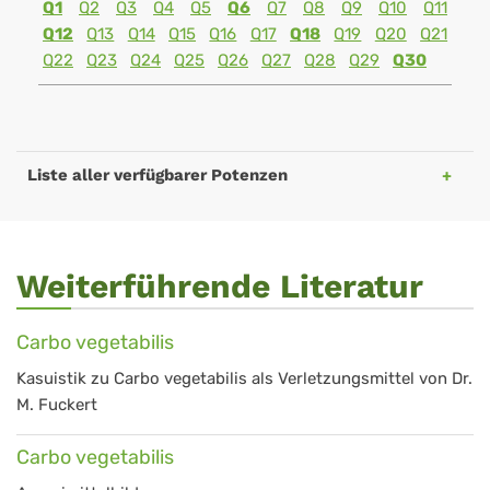
Q1
Q2
Q3
Q4
Q5
Q6
Q7
Q8
Q9
Q10
Q11
Q12
Q13
Q14
Q15
Q16
Q17
Q18
Q19
Q20
Q21
Q22
Q23
Q24
Q25
Q26
Q27
Q28
Q29
Q30
Liste aller verfügbarer Potenzen
Weiterführende Literatur
Carbo vegetabilis
Kasuistik zu Carbo vegetabilis als Verletzungsmittel von Dr.
M. Fuckert
Carbo vegetabilis