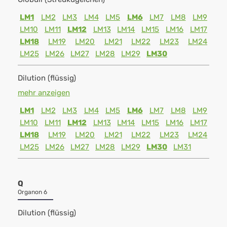
LM1
LM2
LM3
LM4
LM5
LM6
LM7
LM8
LM9
LM10
LM11
LM12
LM13
LM14
LM15
LM16
LM17
LM18
LM19
LM20
LM21
LM22
LM23
LM24
LM25
LM26
LM27
LM28
LM29
LM30
Dilution (flüssig)
mehr anzeigen
LM1
LM2
LM3
LM4
LM5
LM6
LM7
LM8
LM9
LM10
LM11
LM12
LM13
LM14
LM15
LM16
LM17
LM18
LM19
LM20
LM21
LM22
LM23
LM24
LM25
LM26
LM27
LM28
LM29
LM30
LM31
Q
Organon 6
Dilution (flüssig)