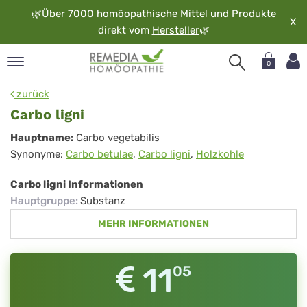
🌿
Über 7000 homöopathische Mittel und Produkte
X
direkt vom
Hersteller
🌿
0
pand
zurück
rache
Carbo ligni
pand
Carbo
Hauptname:
Carbo vegetabilis
op
Synonyme:
Carbo betulae
,
Carbo ligni
,
Holzkohle
ligni
pand
möopathie
Carbo ligni Informationen
Hauptgruppe
:
Substanz
MEHR INFORMATIONEN
pand
rvice
pand
11
05
er
media