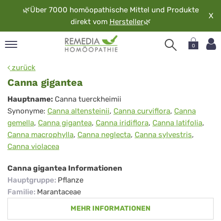
🌿
Über 7000 homöopathische Mittel und Produkte
X
direkt vom
Hersteller
🌿
0
pand
zurück
rache
Canna gigantea
pand
Canna
Hauptname:
Canna tuerckheimii
op
Synonyme:
Canna altensteinii
,
Canna curviflora
,
Canna
gigantea
pand
gemella
,
Canna gigantea
,
Canna iridiflora
,
Canna latifolia
,
möopathie
Canna macrophylla
,
Canna neglecta
,
Canna sylvestris
,
Canna violacea
pand
Canna gigantea Informationen
rvice
Hauptgruppe
:
Pflanze
pand
Familie
:
Marantaceae
er
MEHR INFORMATIONEN
media