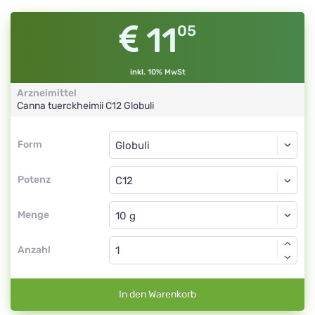
11
05
inkl. 10% MwSt
Arzneimittel
Canna tuerckheimii
C12
Globuli
Form
Form
Globuli
Potenz
C12
Globuli
Menge
Anzahl
In den Warenkorb