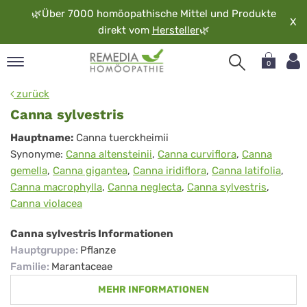
🌿
Über 7000 homöopathische Mittel und Produkte
X
direkt vom
Hersteller
🌿
0
pand
zurück
rache
Canna sylvestris
pand
Canna
Hauptname:
Canna tuerckheimii
op
Synonyme:
Canna altensteinii
,
Canna curviflora
,
Canna
sylvestris
pand
gemella
,
Canna gigantea
,
Canna iridiflora
,
Canna latifolia
,
möopathie
Canna macrophylla
,
Canna neglecta
,
Canna sylvestris
,
Canna violacea
pand
Canna sylvestris Informationen
rvice
Hauptgruppe
:
Pflanze
pand
Familie
:
Marantaceae
er
MEHR INFORMATIONEN
media