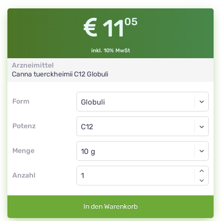
11
05
inkl. 10% MwSt
Arzneimittel
Canna tuerckheimii
C12
Globuli
Form
Form
Globuli
Potenz
C12
Globuli
Menge
Anzahl
In den Warenkorb