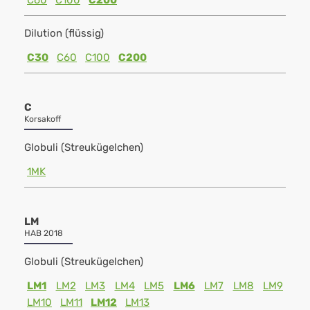
C60
C100
C200
Dilution (flüssig)
C30
C60
C100
C200
C
Korsakoff
Globuli (Streukügelchen)
1MK
LM
HAB 2018
Globuli (Streukügelchen)
LM1
LM2
LM3
LM4
LM5
LM6
LM7
LM8
LM9
LM10
LM11
LM12
LM13