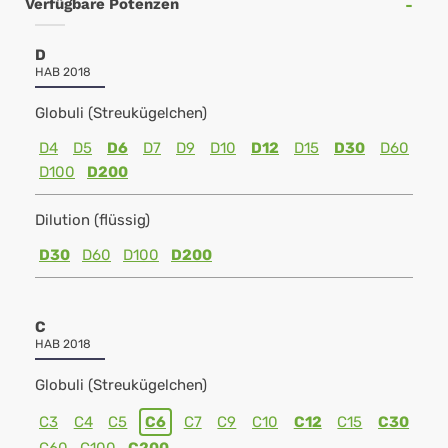
Verfügbare Potenzen
D
HAB 2018
Globuli (Streukügelchen)
D4
D5
D6
D7
D9
D10
D12
D15
D30
D60
D100
D200
Dilution (flüssig)
D30
D60
D100
D200
C
HAB 2018
Globuli (Streukügelchen)
C3
C4
C5
C6
C7
C9
C10
C12
C15
C30