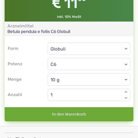
11
inkl. 10% MwSt
Arzneimittel
Betula pendula e foliis
C6
Globuli
Form
Form
Globuli
Potenz
C6
Globuli
Menge
Anzahl
In den Warenkorb