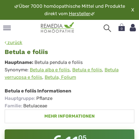
🌿
Über 7000 homöopathische Mittel und Produkte
X
direkt vom
Hersteller
🌿
0
pand
zurück
rache
Betula e foliis
pand
Betula
Hauptname:
Betula pendula e foliis
op
Synonyme:
Betula alba e foliis
,
Betula e foliis
,
Betula
e
pand
verrucosa e foliis
,
Betula, Folium
möopathie
foliis
Betula e foliis Informationen
Hauptgruppe
:
Pflanze
pand
Familie
:
Betulaceae
rvice
MEHR INFORMATIONEN
pand
er
media
05