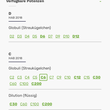
Verfügbare Potenzen
D
HAB 2018
Globuli (Streukügelchen)
D2
D3
D4
D5
D6
D7
D9
D10
D12
C
HAB 2018
Globuli (Streukügelchen)
C2
C3
C4
C5
C6
C7
C9
C10
C12
C15
C30
C60
C100
C200
Dilution (flüssig)
C30
C60
C100
C200