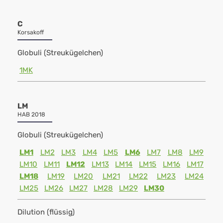
C
Korsakoff
Globuli (Streukügelchen)
1MK
LM
HAB 2018
Globuli (Streukügelchen)
LM1
LM2
LM3
LM4
LM5
LM6
LM7
LM8
LM9
LM10
LM11
LM12
LM13
LM14
LM15
LM16
LM17
LM18
LM19
LM20
LM21
LM22
LM23
LM24
LM25
LM26
LM27
LM28
LM29
LM30
Dilution (flüssig)