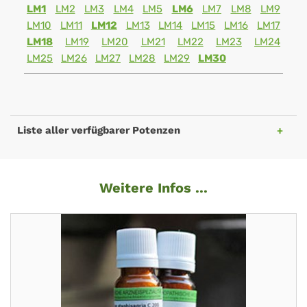
LM1
LM2
LM3
LM4
LM5
LM6
LM7
LM8
LM9
LM10
LM11
LM12
LM13
LM14
LM15
LM16
LM17
LM18
LM19
LM20
LM21
LM22
LM23
LM24
LM25
LM26
LM27
LM28
LM29
LM30
Liste aller verfügbarer Potenzen
Weitere Infos ...