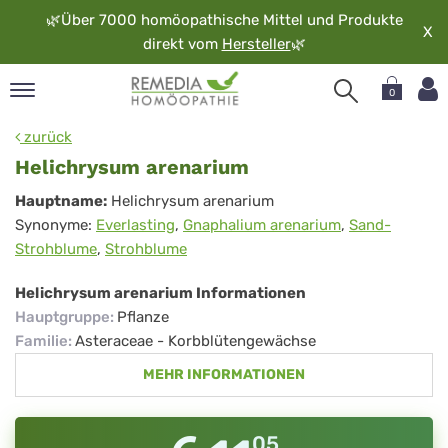
🌿
Über 7000 homöopathische Mittel und Produkte
X
direkt vom
Hersteller
🌿
0
pand
zurück
rache
Helichrysum arenarium
pand
Helichrysum
Hauptname:
Helichrysum arenarium
op
Synonyme:
Everlasting
,
Gnaphalium arenarium
,
Sand-
arenarium
pand
Strohblume
,
Strohblume
möopathie
Helichrysum arenarium Informationen
Hauptgruppe
:
Pflanze
pand
Familie
:
Asteraceae - Korbblütengewächse
rvice
MEHR INFORMATIONEN
pand
er
media
05