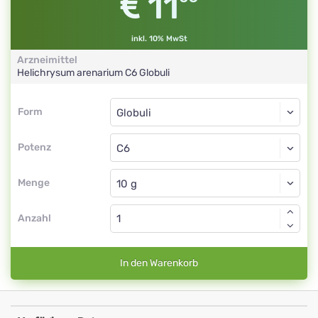
11
inkl. 10% MwSt
Arzneimittel
Helichrysum arenarium
C6
Globuli
Form
Form
Globuli
Potenz
C6
Globuli
Menge
Anzahl
In den Warenkorb