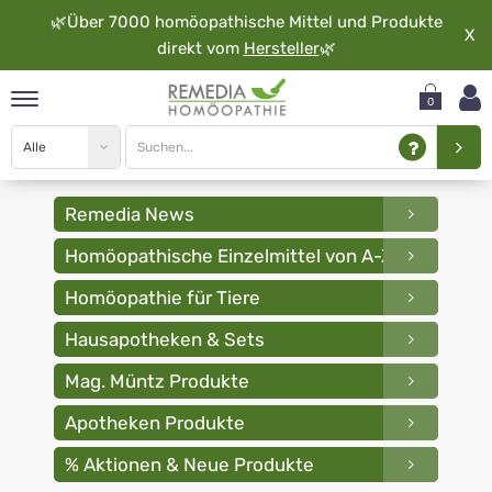
🌿
Über 7000 homöopathische Mittel und Produkte
X
direkt vom
Hersteller
🌿
0
Site
Search
type
pand
search
input
rache
Globuli
pand
Remedia News
kaufen
op
Homöopathische Einzelmittel von A-Z
-
pand
möopathie
Remedia
Homöopathie für Tiere
Homöopathie
Hausapotheken & Sets
pand
Mag. Müntz Produkte
rvice
Apotheken Produkte
pand
er
% Aktionen & Neue Produkte
media