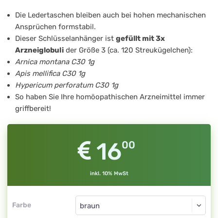
Stk
Die Ledertaschen bleiben auch bei hohen mechanischen
1g
Ansprüchen formstabil.
braun,
Dieser Schlüsselanhänger ist
gefüllt mit 3x
gefüllt
Arzneiglobuli
der Größe 3 (ca. 120 Streukügelchen):
Arnica montana C30 1g
Apis mellifica C30 1g
Hypericum perforatum C30 1g
So haben Sie Ihre homöopathischen Arzneimittel immer
griffbereit!
16
00
inkl. 10% MwSt
Farbe