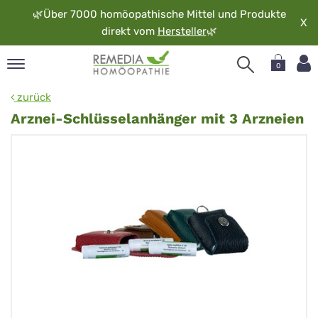
🌿
Über 7000 homöopathische Mittel und Produkte
X
direkt vom
Hersteller
🌿
0
pand
zurück
rache
Arznei-Schlüsselanhänger mit 3 Arzneien
pand
op
pand
möopathie
pand
rvice
pand
er
media