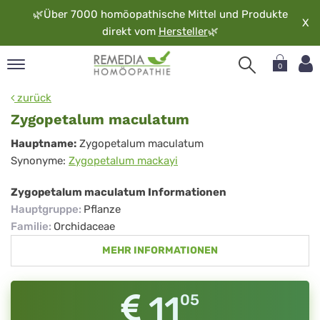
🌿
Über 7000 homöopathische Mittel und Produkte
X
direkt vom
Hersteller
🌿
0
pand
zurück
rache
Zygopetalum maculatum
pand
Zygopetalum
Hauptname:
Zygopetalum maculatum
op
Synonyme:
Zygopetalum mackayi
maculatum
pand
möopathie
Zygopetalum maculatum Informationen
Hauptgruppe
:
Pflanze
Familie
:
Orchidaceae
pand
MEHR INFORMATIONEN
rvice
pand
er
11
05
media