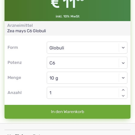
11
inkl. 10% MwSt
Arzneimittel
Zea mays
C6
Globuli
Form
Form
Globuli
Potenz
C6
Globuli
Menge
Anzahl
In den Warenkorb