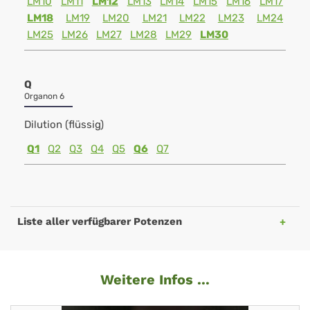
LM10
LM11
LM12
LM13
LM14
LM15
LM16
LM17
LM18
LM19
LM20
LM21
LM22
LM23
LM24
LM25
LM26
LM27
LM28
LM29
LM30
Q
Organon 6
Dilution (flüssig)
Q1
Q2
Q3
Q4
Q5
Q6
Q7
Liste aller verfügbarer Potenzen
Weitere Infos ...