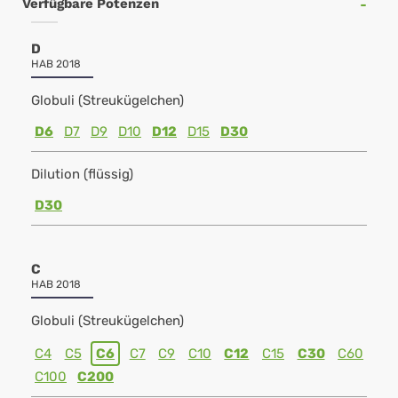
Verfügbare Potenzen
D
HAB 2018
Globuli (Streukügelchen)
D6
D7
D9
D10
D12
D15
D30
Dilution (flüssig)
D30
C
HAB 2018
Globuli (Streukügelchen)
C4
C5
C6
C7
C9
C10
C12
C15
C30
C60
C100
C200