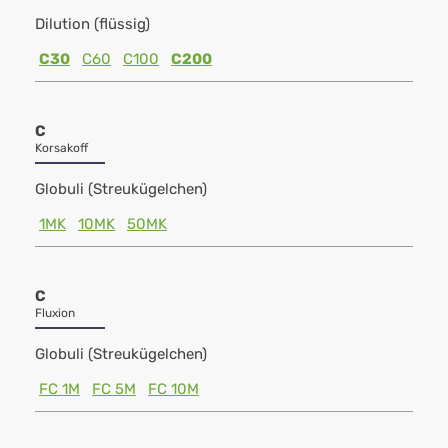
Dilution (flüssig)
C30
C60
C100
C200
C
Korsakoff
Globuli (Streukügelchen)
1MK
10MK
50MK
C
Fluxion
Globuli (Streukügelchen)
FC 1M
FC 5M
FC 10M