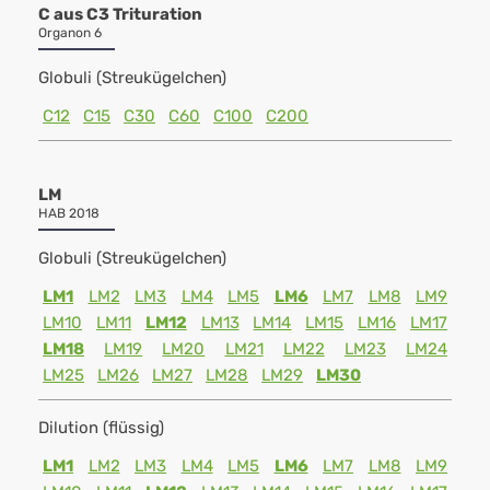
C aus C3 Trituration
Organon 6
Globuli (Streukügelchen)
C12
C15
C30
C60
C100
C200
LM
HAB 2018
Globuli (Streukügelchen)
LM1
LM2
LM3
LM4
LM5
LM6
LM7
LM8
LM9
LM10
LM11
LM12
LM13
LM14
LM15
LM16
LM17
LM18
LM19
LM20
LM21
LM22
LM23
LM24
LM25
LM26
LM27
LM28
LM29
LM30
Dilution (flüssig)
LM1
LM2
LM3
LM4
LM5
LM6
LM7
LM8
LM9