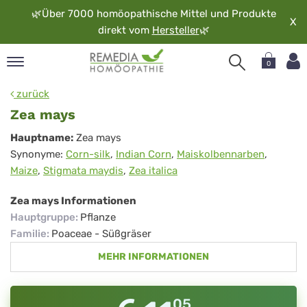
🌿
Über 7000 homöopathische Mittel und Produkte
X
direkt vom
Hersteller
🌿
0
pand
zurück
rache
Zea mays
pand
Zea
Hauptname:
Zea mays
op
Synonyme:
Corn-silk
,
Indian Corn
,
Maiskolbennarben
,
mays
pand
Maize
,
Stigmata maydis
,
Zea italica
möopathie
Zea mays Informationen
Hauptgruppe
:
Pflanze
pand
Familie
:
Poaceae - Süßgräser
rvice
MEHR INFORMATIONEN
pand
er
media
05