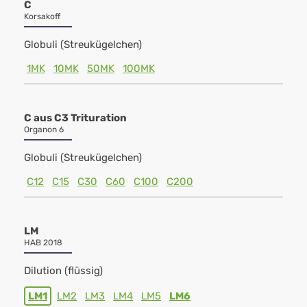
C
Korsakoff
Globuli (Streukügelchen)
1MK
10MK
50MK
100MK
C aus C3 Trituration
Organon 6
Globuli (Streukügelchen)
C12
C15
C30
C60
C100
C200
LM
HAB 2018
Dilution (flüssig)
LM1
LM2
LM3
LM4
LM5
LM6