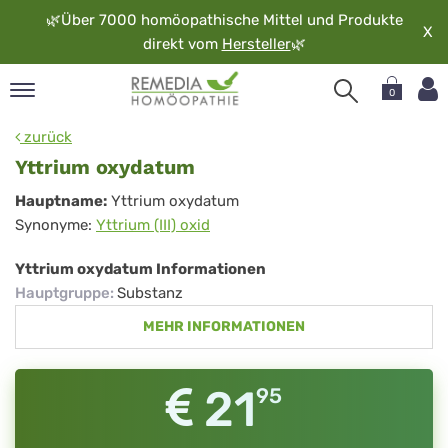
🌿
Über 7000 homöopathische Mittel und Produkte
X
direkt vom
Hersteller
🌿
0
pand
zurück
rache
Yttrium oxydatum
pand
Yttrium
Hauptname:
Yttrium oxydatum
op
Synonyme:
Yttrium (III) oxid
oxydatum
pand
möopathie
Yttrium oxydatum Informationen
Hauptgruppe
:
Substanz
MEHR INFORMATIONEN
pand
rvice
pand
21
95
er
media