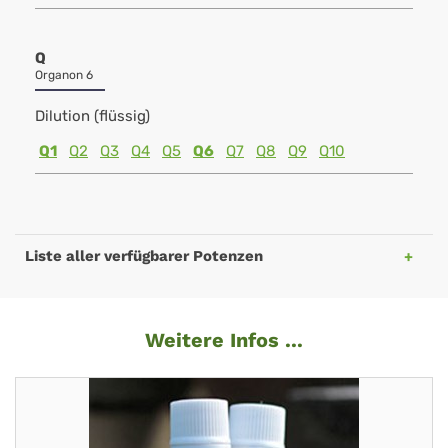
Q
Organon 6
Dilution (flüssig)
Q1
Q2
Q3
Q4
Q5
Q6
Q7
Q8
Q9
Q10
Liste aller verfügbarer Potenzen
Weitere Infos ...