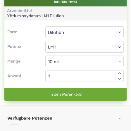
inkl. 10% MwSt
Arzneimittel
Yttrium oxydatum
LM1
Dilution
Form
Form
Dilution
Potenz
LM1
Dilution
Menge
Anzahl
In den Warenkorb
Verfügbare Potenzen