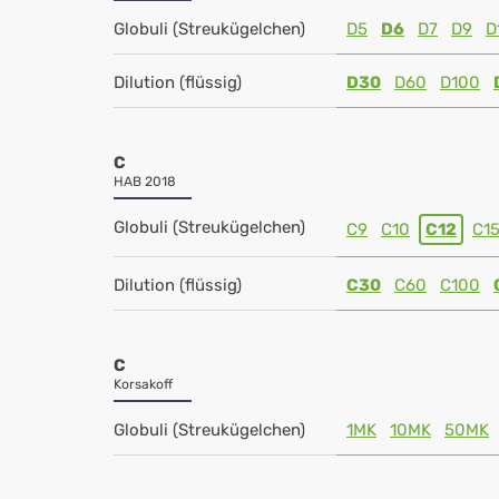
Globuli (Streukügelchen)
D5
D6
D7
D9
D
Dilution (flüssig)
D30
D60
D100
C
HAB 2018
Globuli (Streukügelchen)
C9
C10
C12
C1
Dilution (flüssig)
C30
C60
C100
C
Korsakoff
Globuli (Streukügelchen)
1MK
10MK
50MK