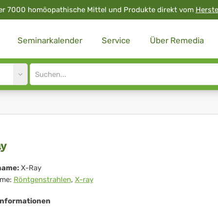
er 7000 homöopathische Mittel und Produkte direkt vom
Herste
Seminarkalender
Service
Über Remedia
Site
search
input
ay
y
name:
X-Ray
me:
Röntgenstrahlen
,
X-ray
Informationen