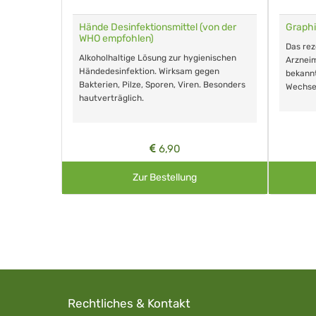
für Tiere
Hände Desinfektionsmittel (von der
Graphi
WHO empfohlen)
m Eingeben.
Das re
Alkoholhaltige Lösung zur hygienischen
Arzneim
Händedesinfektion. Wirksam gegen
nd ohne
bekann
Bakterien, Pilze, Sporen, Viren. Besonders
Wechse
hautverträglich.
6,90
Zur Bestellung
Rechtliches & Kontakt