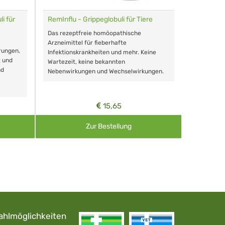
i für
RemInflu - Grippeglobuli für Tiere
Dr. Haus
sensitiv
Das rezeptfreie homöopathische
Schonende
Arzneimittel für fieberhafte
rungen,
Zähnen, au
Infektionskrankheiten und mehr. Keine
t und
Wartezeit, keine bekannten
nd
Nebenwirkungen und Wechselwirkungen.
15,65
Zur Bestellung
ahlmöglichkeiten