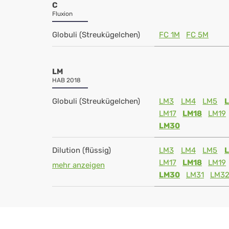
C
Fluxion
Globuli (Streukügelchen)
FC 1M
FC 5M
LM
HAB 2018
Globuli (Streukügelchen)
LM3
LM4
LM5
LM17
LM18
LM19
LM30
Dilution (flüssig)
LM3
LM4
LM5
LM17
LM18
LM19
mehr anzeigen
LM30
LM31
LM3