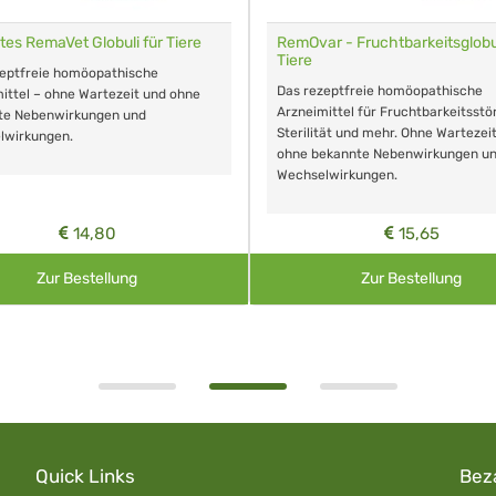
tes RemaVet Globuli für Tiere
RemOvar - Fruchtbarkeitsglobul
Tiere
zeptfreie homöopathische
Das rezeptfreie homöopathische
ittel – ohne Wartezeit und ohne
Arzneimittel für Fruchtbarkeitsstö
te Nebenwirkungen und
Sterilität und mehr. Ohne Wartezei
lwirkungen.
ohne bekannte Nebenwirkungen u
Wechselwirkungen.
14,80
15,65
Zur Bestellung
Zur Bestellung
Quick Links
Bez