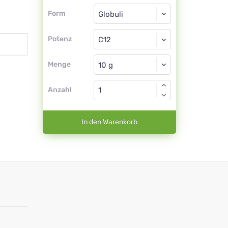
Form
Form
Globuli
Potenz
C12
Globuli
Menge
Anzahl
In den Warenkorb