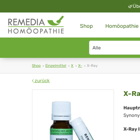
🌿
Üb
Shop
Homöopathie
Search
type
Shop
Einzelmittel
X
X-
X-Ray
zurück
X-
X-R
Ra
Haupt
Synony
X-Ray 