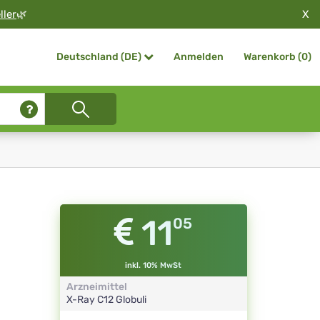
X
ller
🌿
Anmelden
Warenkorb (
0
)
Deutschland (DE)
11
05
inkl. 10% MwSt
Arzneimittel
X-Ray
C12
Globuli