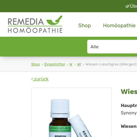
🌿
Üb
Shop
Homöopathie
Search
type
Shop
Einzelmittel
W
WI
Wiesen-Lieschgras (Allergen)
zurück
Wi
Wies
Lie
Haupt
Synony
(Al
Wiesen