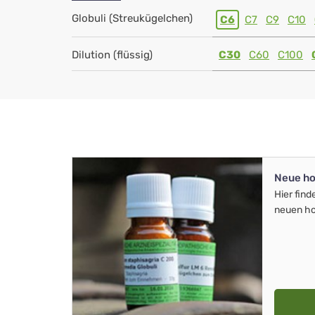
Globuli (Streukügelchen)
C6
C7
C9
C10
Dilution (flüssig)
C30
C60
C100
Neue ho
Hier find
neuen ho