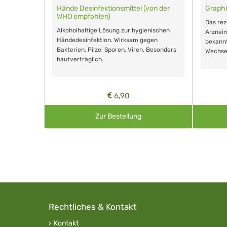
für Tiere
Hände Desinfektionsmittel (von der
Graphi
WHO empfohlen)
m Eingeben.
Das re
Alkoholhaltige Lösung zur hygienischen
Arzneim
Händedesinfektion. Wirksam gegen
nd ohne
bekann
Bakterien, Pilze, Sporen, Viren. Besonders
Wechse
hautverträglich.
6,90
Zur Bestellung
Rechtliches & Kontakt
Kontakt