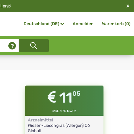
X
ller
🌿
Anmelden
Warenkorb (
0
)
Deutschland (DE)
11
05
inkl. 10% MwSt
Arzneimittel
Wiesen-Lieschgras (Allergen)
C6
Globuli