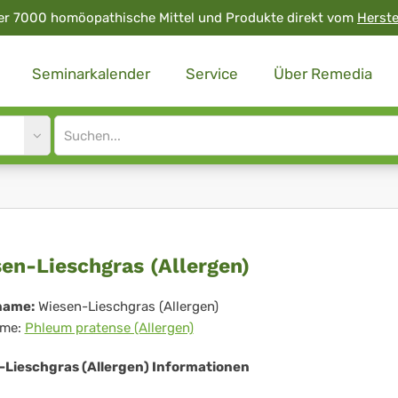
er 7000 homöopathische Mittel und Produkte direkt vom
Herste
Seminarkalender
Service
Über Remedia
Site
search
input
esen-
en-Lieschgras (Allergen)
schgras
name:
Wiesen-Lieschgras (Allergen)
me:
Phleum pratense (Allergen)
lergen)
-Lieschgras (Allergen) Informationen