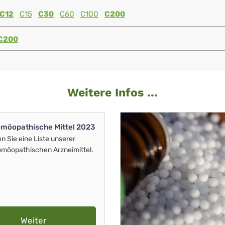
C12
C15
C30
C60
C100
C200
C200
Weitere Infos ...
möopathische Mittel 2023
en Sie eine Liste unserer
möopathischen Arzneimittel.
Weiter