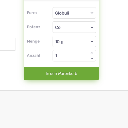
Form
Form
Globuli
Potenz
C6
Globuli
Menge
Anzahl
In den Warenkorb