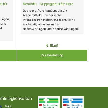
i für
RemInflu - Grippeglobuli für Tiere
Dr. Haus
sensitiv
Das rezeptfreie homöopathische
Schonende
Arzneimittel für fieberhafte
rungen,
Zähnen, au
Infektionskrankheiten und mehr. Keine
t und
Wartezeit, keine bekannten
nd
Nebenwirkungen und Wechselwirkungen.
15,65
Zur Bestellung
ahlmöglichkeiten
Visa