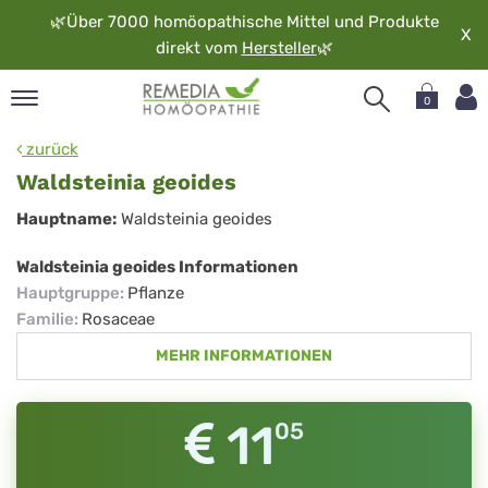
🌿
Über 7000 homöopathische Mittel und Produkte
X
direkt vom
Hersteller
🌿
0
pand
zurück
rache
Waldsteinia geoides
pand
Waldsteinia
Hauptname:
Waldsteinia geoides
op
geoides
pand
Waldsteinia geoides Informationen
möopathie
Hauptgruppe
:
Pflanze
Familie
:
Rosaceae
MEHR INFORMATIONEN
pand
rvice
pand
11
05
er
media