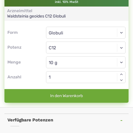
inkl. 10% MwSt
Arzneimittel
Waldsteinia geoides
C12
Globuli
Form
Form
Globuli
Potenz
C12
Globuli
Menge
Anzahl
In den Warenkorb
Verfügbare Potenzen