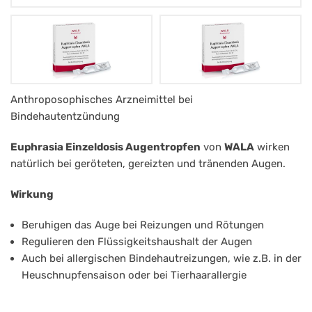
WALA
Anthroposophisches Arzneimittel bei
Bindehautentzündung
Euphrasia
Einzeldosis
Euphrasia Einzeldosis Augentropfen
von
WALA
wirken
Augentropfen
natürlich bei geröteten, gereizten und tränenden Augen.
10
Wirkung
x
Beruhigen das Auge bei Reizungen und Rötungen
0,5ml
Regulieren den Flüssigkeitshaushalt der Augen
Auch bei allergischen Bindehautreizungen, wie z.B. in der
Heuschnupfensaison oder bei Tierhaarallergie