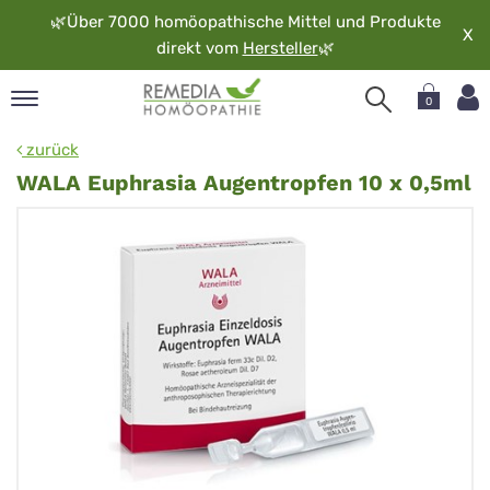
🌿
Über 7000 homöopathische Mittel und Produkte
X
direkt vom
Hersteller
🌿
0
pand
zurück
rache
WALA Euphrasia Augentropfen 10 x 0,5ml
pand
op
pand
möopathie
pand
rvice
pand
er
media