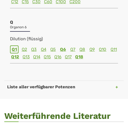
C12
C15
C30
C60
C100
C200
Q
Organon 6
Dilution (flüssig)
Q1
Q2
Q3
Q4
Q5
Q6
Q7
Q8
Q9
Q10
Q11
Q12
Q13
Q14
Q15
Q16
Q17
Q18
Liste aller verfügbarer Potenzen
Weiterführende Literatur