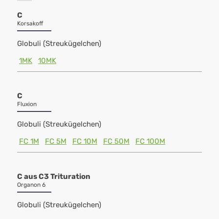
C
Korsakoff
Globuli (Streukügelchen)
1MK
10MK
C
Fluxion
Globuli (Streukügelchen)
FC 1M
FC 5M
FC 10M
FC 50M
FC 100M
C aus C3 Trituration
Organon 6
Globuli (Streukügelchen)