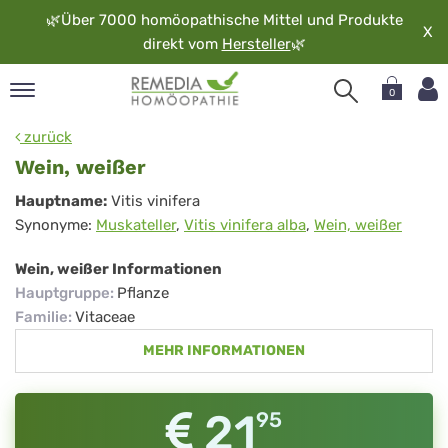
🌿
Über 7000 homöopathische Mittel und Produkte
X
direkt vom
Hersteller
🌿
0
pand
zurück
rache
Wein, weißer
pand
Wein,
Hauptname:
Vitis vinifera
op
Synonyme:
Muskateller
,
Vitis vinifera alba
,
Wein, weißer
weißer
pand
möopathie
Wein, weißer Informationen
Hauptgruppe
:
Pflanze
Familie
:
Vitaceae
pand
MEHR INFORMATIONEN
rvice
pand
er
21
95
media