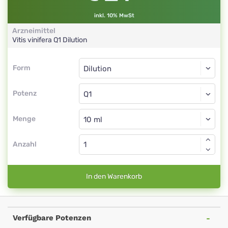
inkl. 10% MwSt
Arzneimittel
Vitis vinifera
Q1
Dilution
Form
Form
Dilution
Potenz
Q1
Dilution
Menge
Anzahl
In den Warenkorb
Verfügbare Potenzen