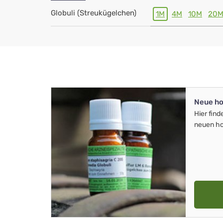
Globuli (Streukügelchen)
1M
4M
10M
20
Neue ho
Hier find
neuen ho