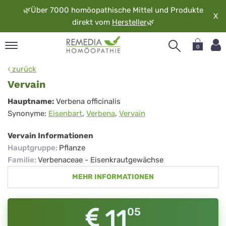
🌿
Über 7000 homöopathische Mittel und Produkte
X
direkt vom
Hersteller
🌿
0
pand
zurück
rache
Vervain
pand
Vervain
Hauptname:
Verbena officinalis
op
Synonyme:
Eisenbart
,
Verbena
,
Vervain
pand
möopathie
Vervain Informationen
Hauptgruppe
:
Pflanze
Familie
:
Verbenaceae - Eisenkrautgewächse
pand
MEHR INFORMATIONEN
rvice
pand
er
11
05
media