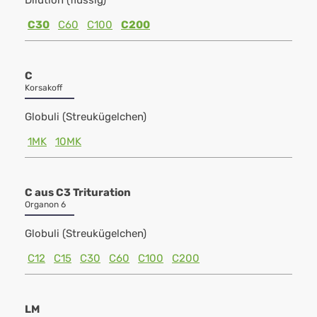
Dilution (flüssig)
C30
C60
C100
C200
C
Korsakoff
Globuli (Streukügelchen)
1MK
10MK
C aus C3 Trituration
Organon 6
Globuli (Streukügelchen)
C12
C15
C30
C60
C100
C200
LM