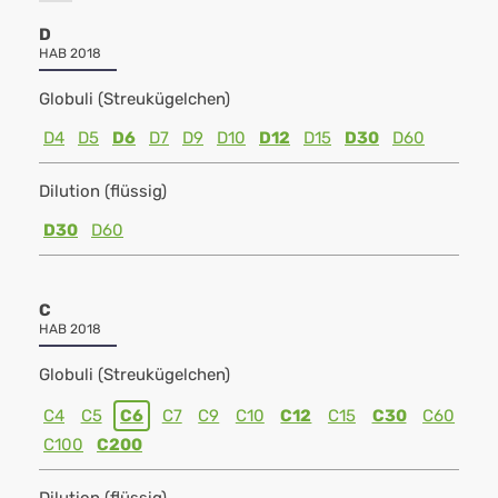
D
HAB 2018
Globuli (Streukügelchen)
D4
D5
D6
D7
D9
D10
D12
D15
D30
D60
Dilution (flüssig)
D30
D60
C
HAB 2018
Globuli (Streukügelchen)
C4
C5
C6
C7
C9
C10
C12
C15
C30
C60
C100
C200