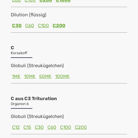
C60
C100
C200
C1000
Dilution (flüssig)
C30
C60
C100
C200
C
Korsakoff
Globuli (Streukügelchen)
1MK
10MK
50MK
100MK
C aus C3 Trituration
Organon 6
Globuli (Streukügelchen)
C12
C15
C30
C60
C100
C200