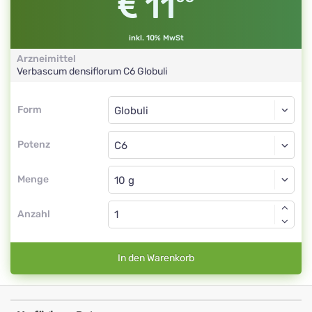
11
inkl. 10% MwSt
Arzneimittel
Verbascum densiflorum
C6
Globuli
Form
Form
Globuli
Potenz
C6
Globuli
Menge
Anzahl
In den Warenkorb