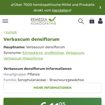
🌿
Über 7000 homöopathische Mittel und Produkte
X
direkt vom
Hersteller
🌿
0
pand
zurück
rache
Verbascum densiflorum
pand
Verbascum
Hauptname:
Verbascum densiflorum
op
Synonyme:
Königskerze, großblütige
,
Verbascum
,
densiflorum
pand
Verbascum thapsiforme
möopathie
Verbascum densiflorum Informationen
Hauptgruppe
:
Pflanze
pand
Familie
:
Scrophulariaceae - Braunwurzgewächse
rvice
MEHR INFORMATIONEN
pand
er
media
05