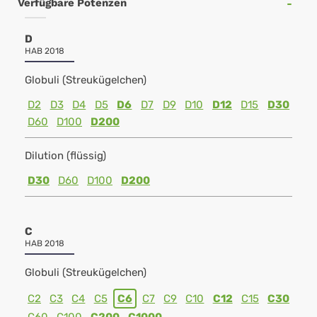
Verfügbare Potenzen
D
HAB 2018
Globuli (Streukügelchen)
D2
D3
D4
D5
D6
D7
D9
D10
D12
D15
D30
D60
D100
D200
Dilution (flüssig)
D30
D60
D100
D200
C
HAB 2018
Globuli (Streukügelchen)
C2
C3
C4
C5
C6
C7
C9
C10
C12
C15
C30