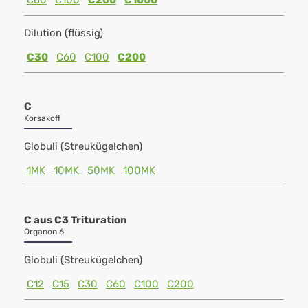
C60
C100
C200
C1000
Dilution (flüssig)
C30
C60
C100
C200
C
Korsakoff
Globuli (Streukügelchen)
1MK
10MK
50MK
100MK
C aus C3 Trituration
Organon 6
Globuli (Streukügelchen)
C12
C15
C30
C60
C100
C200