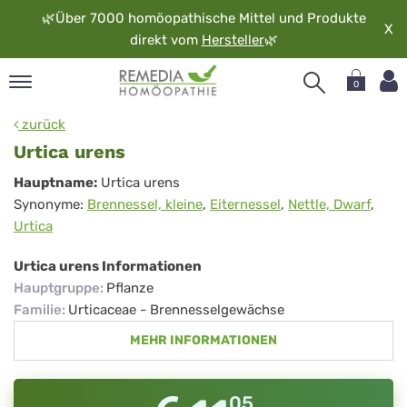
🌿
Über 7000 homöopathische Mittel und Produkte
X
direkt vom
Hersteller
🌿
0
pand
zurück
rache
Urtica urens
pand
Urtica
Hauptname:
Urtica urens
op
Synonyme:
Brennessel, kleine
,
Eiternessel
,
Nettle, Dwarf
,
urens
pand
Urtica
möopathie
Urtica urens Informationen
Hauptgruppe
:
Pflanze
pand
Familie
:
Urticaceae - Brennesselgewächse
rvice
MEHR INFORMATIONEN
pand
er
media
05