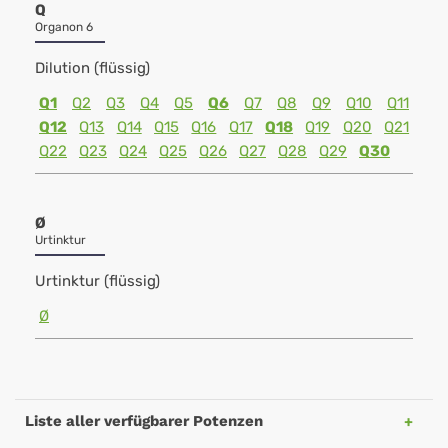
Q
Organon 6
Dilution (flüssig)
Q1
Q2
Q3
Q4
Q5
Q6
Q7
Q8
Q9
Q10
Q11
Q12
Q13
Q14
Q15
Q16
Q17
Q18
Q19
Q20
Q21
Q22
Q23
Q24
Q25
Q26
Q27
Q28
Q29
Q30
Ø
Urtinktur
Urtinktur (flüssig)
Ø
Liste aller verfügbarer Potenzen