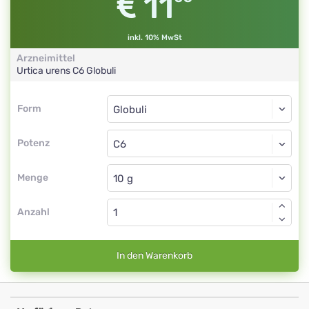
11
inkl. 10% MwSt
Arzneimittel
Urtica urens
C6
Globuli
Form
Form
Globuli
Potenz
C6
Globuli
Menge
Anzahl
In den Warenkorb