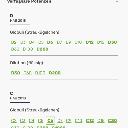
Verfügbare Potenzen
D
HAB 2018
Globuli (Streukügelchen)
D2
D3
D4
D5
D6
D7
D9
D10
D12
D15
D30
D60
D100
D200
Dilution (flüssig)
D30
D60
D100
D200
C
HAB 2018
Globuli (Streukügelchen)
C2
C3
C4
C5
C6
C7
C9
C10
C12
C15
C30