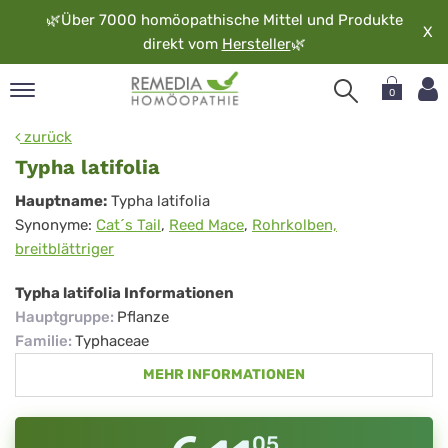
🌿
Über 7000 homöopathische Mittel und Produkte
X
direkt vom
Hersteller
🌿
0
pand
zurück
rache
Typha latifolia
pand
Typha
Hauptname:
Typha latifolia
op
Synonyme:
Cat´s Tail
,
Reed Mace
,
Rohrkolben,
latifolia
pand
breitblättriger
möopathie
Typha latifolia Informationen
Hauptgruppe
:
Pflanze
pand
Familie
:
Typhaceae
rvice
MEHR INFORMATIONEN
pand
er
media
05