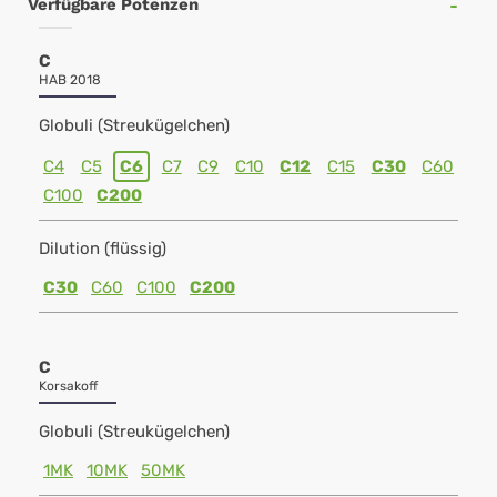
Verfügbare Potenzen
C
HAB 2018
Globuli (Streukügelchen)
C4
C5
C6
C7
C9
C10
C12
C15
C30
C60
C100
C200
Dilution (flüssig)
C30
C60
C100
C200
C
Korsakoff
Globuli (Streukügelchen)
1MK
10MK
50MK