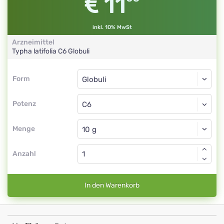
11
inkl. 10% MwSt
Arzneimittel
Typha latifolia
C6
Globuli
Form
Form
Globuli
Potenz
C6
Globuli
Menge
Anzahl
In den Warenkorb