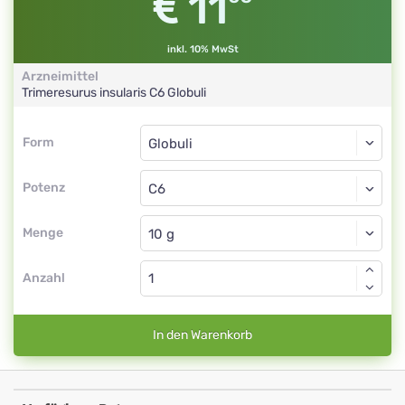
11
inkl. 10% MwSt
Arzneimittel
Trimeresurus insularis
C6
Globuli
Form
Form
Globuli
Potenz
C6
Globuli
Menge
Anzahl
In den Warenkorb