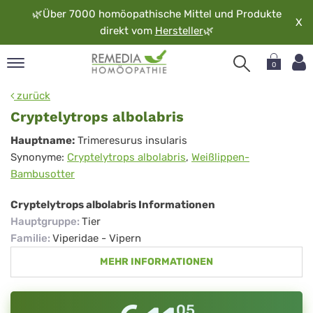
🌿
Über 7000 homöopathische Mittel und Produkte
X
direkt vom
Hersteller
🌿
0
pand
zurück
rache
Cryptelytrops albolabris
pand
Cryptelytrops
Hauptname:
Trimeresurus insularis
op
Synonyme:
Cryptelytrops albolabris
,
Weißlippen-
albolabris
pand
Bambusotter
möopathie
Cryptelytrops albolabris Informationen
Hauptgruppe
:
Tier
pand
Familie
:
Viperidae - Vipern
rvice
MEHR INFORMATIONEN
pand
er
media
05