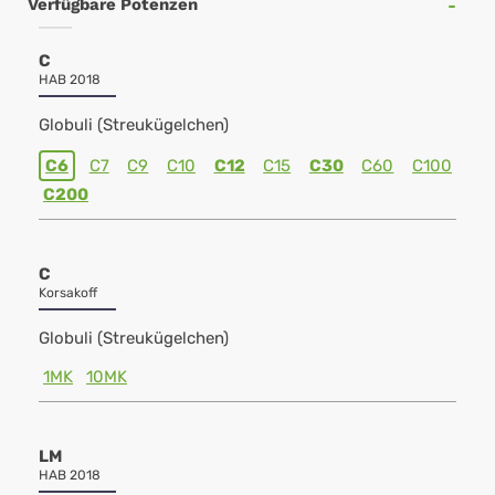
Verfügbare Potenzen
C
HAB 2018
Globuli (Streukügelchen)
C6
C7
C9
C10
C12
C15
C30
C60
C100
C200
C
Korsakoff
Globuli (Streukügelchen)
1MK
10MK
LM
HAB 2018