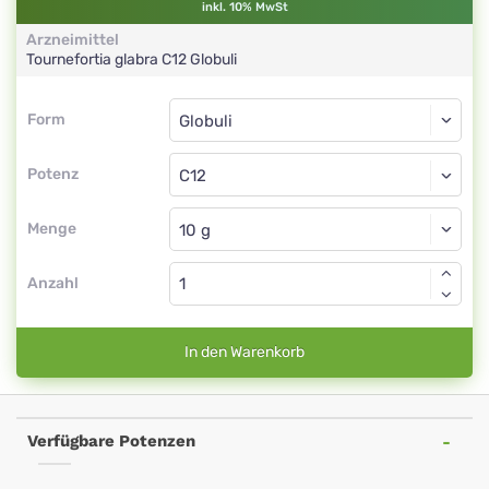
inkl. 10% MwSt
Arzneimittel
Tournefortia glabra
C12
Globuli
Form
Form
Globuli
Potenz
C12
Globuli
Menge
Anzahl
In den Warenkorb
Verfügbare Potenzen