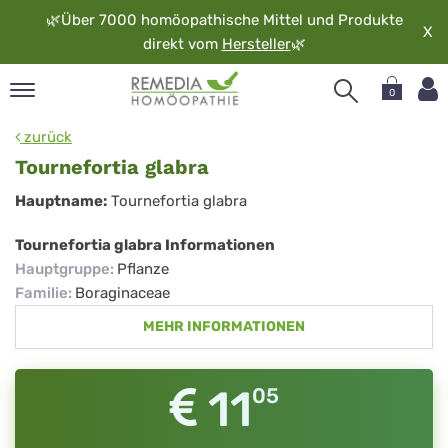
🌿
Über 7000 homöopathische Mittel und Produkte
X
direkt vom
Hersteller
🌿
0
pand
zurück
rache
Tournefortia glabra
pand
Tournefortia
Hauptname:
Tournefortia glabra
op
glabra
pand
Tournefortia glabra Informationen
möopathie
Hauptgruppe
:
Pflanze
Familie
:
Boraginaceae
MEHR INFORMATIONEN
pand
rvice
pand
11
05
er
media