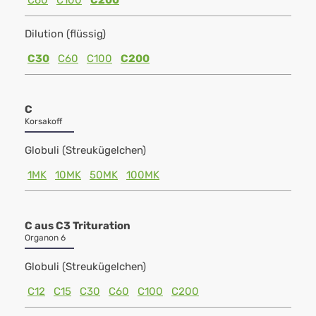
C60
C100
C200
Dilution (flüssig)
C30
C60
C100
C200
C
Korsakoff
Globuli (Streukügelchen)
1MK
10MK
50MK
100MK
C aus C3 Trituration
Organon 6
Globuli (Streukügelchen)
C12
C15
C30
C60
C100
C200