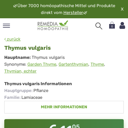
🌿
Über 7000 homöopathische Mittel und Produkte
X
direkt vom
Hersteller
🌿
0
pand
zurück
rache
Thymus vulgaris
pand
Thymus
Hauptname:
Thymus vulgaris
op
Synonyme:
Garden Thyme
,
Gartenthymian
,
Thyme
,
vulgaris
pand
Thymian, echter
möopathie
Thymus vulgaris Informationen
Hauptgruppe
:
Pflanze
pand
Familie
:
Lamiaceae
rvice
MEHR INFORMATIONEN
pand
er
media
05