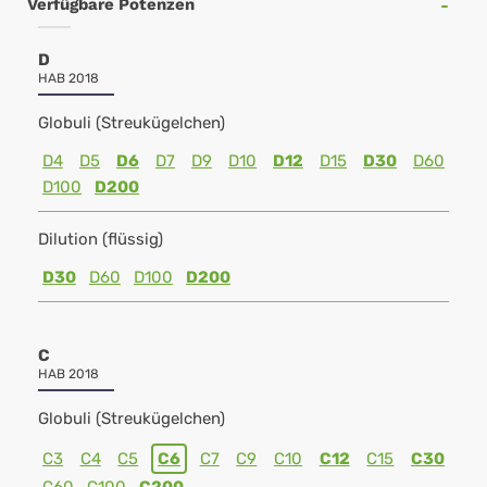
Verfügbare Potenzen
D
HAB 2018
Globuli (Streukügelchen)
D4
D5
D6
D7
D9
D10
D12
D15
D30
D60
D100
D200
Dilution (flüssig)
D30
D60
D100
D200
C
HAB 2018
Globuli (Streukügelchen)
C3
C4
C5
C6
C7
C9
C10
C12
C15
C30