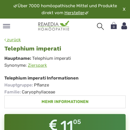
🌿
Über 7000 homöopathische Mittel und Produkte
X
direkt vom
Hersteller
🌿
0
pand
zurück
rache
Telephium imperati
pand
Telephium
Hauptname:
Telephium imperati
op
Synonyme:
Zierspark
imperati
pand
möopathie
Telephium imperati Informationen
Hauptgruppe
:
Pflanze
Familie
:
Caryophyllaceae
pand
MEHR INFORMATIONEN
rvice
pand
er
11
05
media