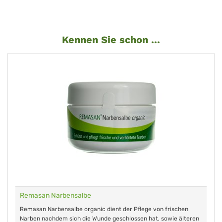
Kennen Sie schon ...
RemastinVet - Globuli für Tiere
chen
Das rezeptfreie homöopathische Arzneimittel für Mastitis. Ke
älteren
Wartezeit, keine bekannten Nebenwirkungen und