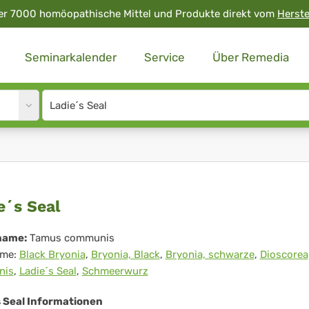
er 7000 homöopathische Mittel und Produkte direkt vom
Herste
Seminarkalender
Service
Über Remedia
Site
search
input
ie
e´s Seal
name:
Tamus communis
me:
Black Bryonia
,
Bryonia, Black
,
Bryonia, schwarze
,
Dioscorea
l
nis
,
Ladie´s Seal
,
Schmeerwurz
s Seal Informationen