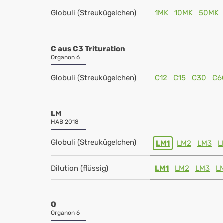
Globuli (Streukügelchen)
1MK
10MK
50MK
C aus C3 Trituration
Organon 6
Globuli (Streukügelchen)
C12
C15
C30
C6
LM
HAB 2018
Globuli (Streukügelchen)
LM1
LM2
LM3
L
Dilution (flüssig)
LM1
LM2
LM3
L
Q
Organon 6