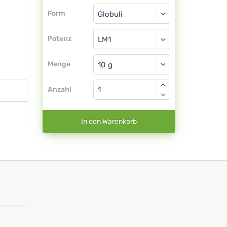
Form
Form
Globuli
Potenz
LM1
Globuli
Menge
Anzahl
In den Warenkorb