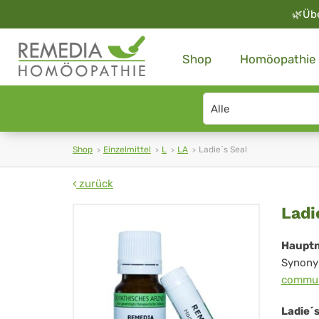
🌿
Üb
Shop
Homöopathie
Search
type
Shop
Einzelmittel
L
LA
Ladie´s Seal
zurück
Lad
Ladi
´s
Haupt
Synony
Sea
commu
Ladie´