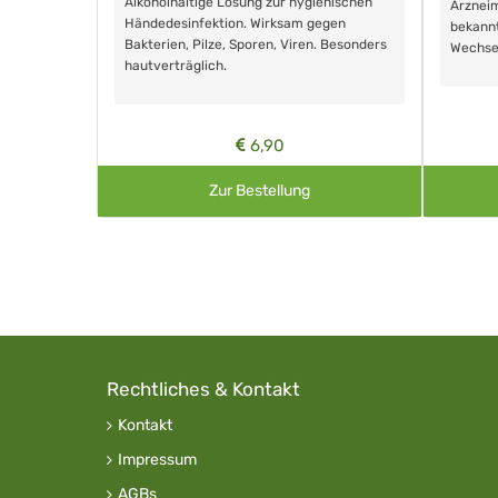
Alkoholhaltige Lösung zur hygienischen
Arzneim
Händedesinfektion. Wirksam gegen
nd ohne
bekann
Bakterien, Pilze, Sporen, Viren. Besonders
Wechse
hautverträglich.
6,90
Zur Bestellung
Rechtliches & Kontakt
Kontakt
Impressum
AGBs