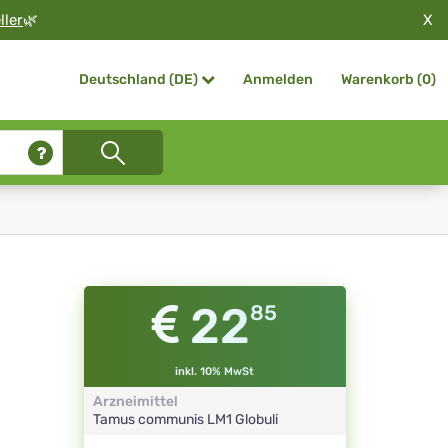
X
ller
🌿
Anmelden
Warenkorb (
0
)
Deutschland (DE)
22
85
inkl. 10% MwSt
Arzneimittel
Tamus communis
LM1
Globuli