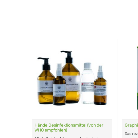
für Tiere
Hände Desinfektionsmittel (von der
Graphi
WHO empfohlen)
m Eingeben.
Das re