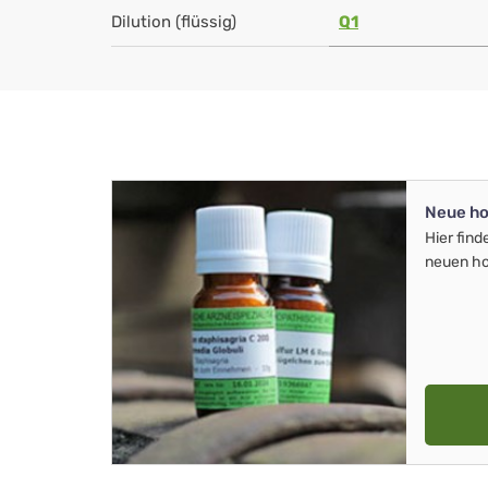
Dilution (flüssig)
Q1
Neue ho
Hier find
neuen ho