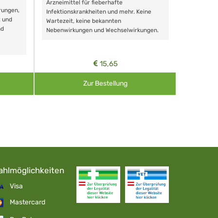
Schonende
Arzneimittel für fieberhafte
rungen,
Zähnen, au
Infektionskrankheiten und mehr. Keine
t und
Wartezeit, keine bekannten
nd
Nebenwirkungen und Wechselwirkungen.
15,65
Zur Bestellung
ahlmöglichkeiten
Visa
Mastercard