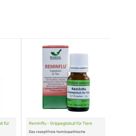
i für
RemInflu - Grippeglobuli für Tiere
Dr. Haus
sensitiv
Das rezeptfreie homöopathische