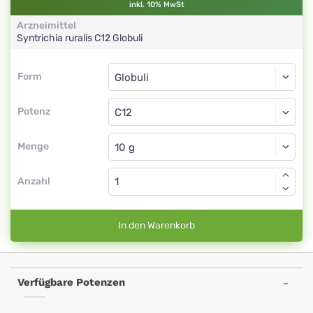
inkl. 10% MwSt
Arzneimittel
Syntrichia ruralis
C12
Globuli
Form
Form
Globuli
Potenz
C12
Globuli
Menge
Anzahl
In den Warenkorb
Verfügbare Potenzen