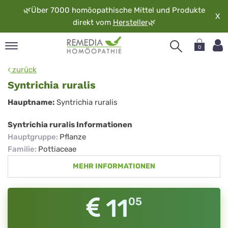
🌿
Über 7000 homöopathische Mittel und Produkte
X
direkt vom
Hersteller
🌿
0
pand
zurück
rache
Syntrichia ruralis
pand
Syntrichia
Hauptname:
Syntrichia ruralis
op
ruralis
pand
Syntrichia ruralis Informationen
möopathie
Hauptgruppe
:
Pflanze
Familie
:
Pottiaceae
MEHR INFORMATIONEN
pand
rvice
pand
11
05
er
media