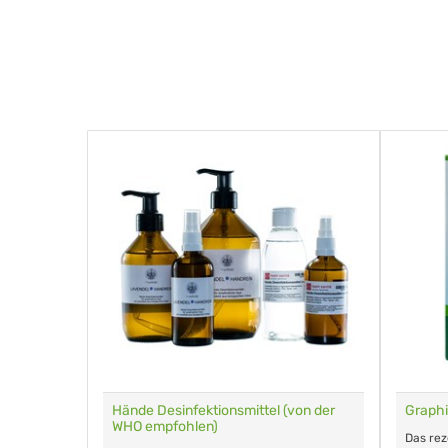
für Tiere
Hände Desinfektionsmittel (von der
Graphi
WHO empfohlen)
m Eingeben.
Das re