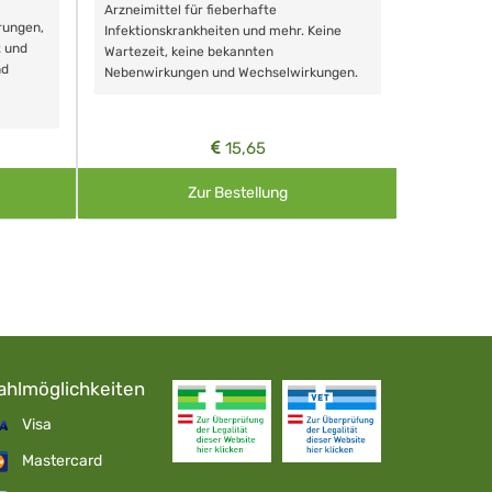
Schonende
Arzneimittel für fieberhafte
rungen,
Zähnen, au
Infektionskrankheiten und mehr. Keine
t und
Wartezeit, keine bekannten
nd
Nebenwirkungen und Wechselwirkungen.
15,65
Zur Bestellung
ahlmöglichkeiten
Visa
Mastercard