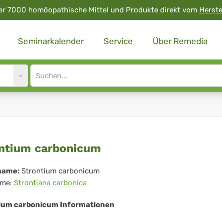
er 7000 homöopathische Mittel und Produkte direkt vom
Herste
Seminarkalender
Service
Über Remedia
Site
search
input
ontium
ntium carbonicum
rbonicum
name:
Strontium carbonicum
me:
Strontiana carbonica
ium carbonicum Informationen