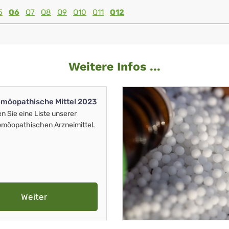
5
Q6
Q7
Q8
Q9
Q10
Q11
Q12
Weitere Infos ...
möopathische Mittel 2023
en Sie eine Liste unserer
möopathischen Arzneimittel.
Weiter