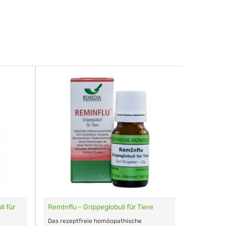
i für
RemInflu - Grippeglobuli für Tiere
Dr. Haus
sensitiv
Das rezeptfreie homöopathische