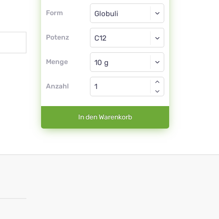
Form
Form
Globuli
Potenz
C12
Globuli
Menge
Anzahl
In den Warenkorb