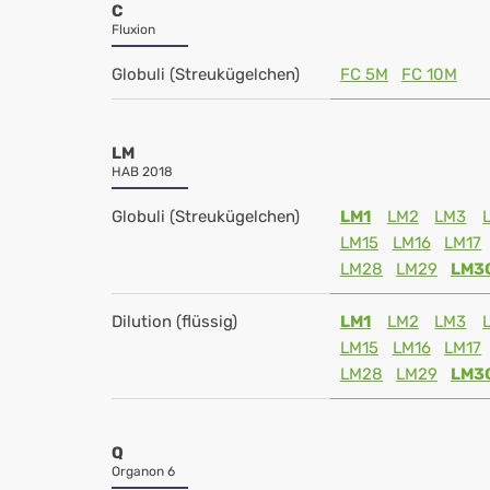
C
Fluxion
Globuli (Streukügelchen)
FC 5M
FC 10M
LM
HAB 2018
Globuli (Streukügelchen)
LM1
LM2
LM3
LM15
LM16
LM17
LM28
LM29
LM3
Dilution (flüssig)
LM1
LM2
LM3
LM15
LM16
LM17
LM28
LM29
LM3
Q
Organon 6