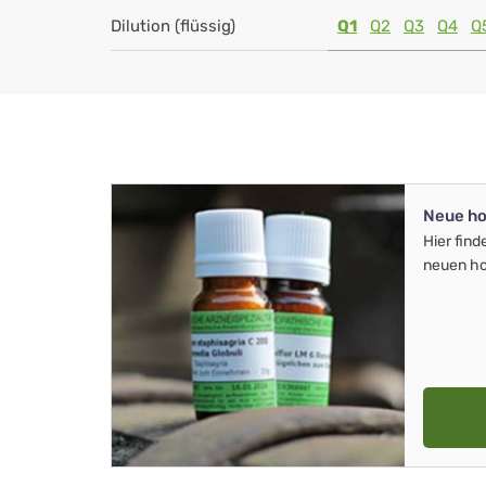
Dilution (flüssig)
Q1
Q2
Q3
Q4
Q
Neue ho
Hier find
neuen ho