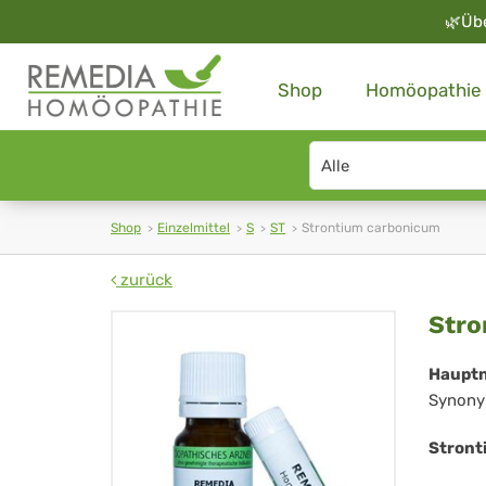
🌿
Üb
Shop
Homöopathie
Search
type
Shop
Einzelmittel
S
ST
Strontium carbonicum
zurück
Str
Stro
ca
Haupt
Synony
Stront