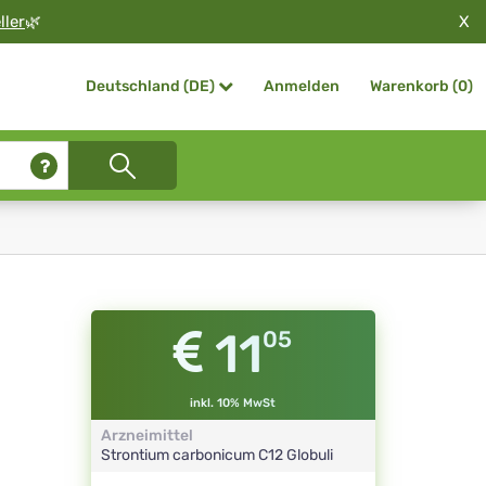
X
ller
🌿
Anmelden
Warenkorb (
0
)
Deutschland (DE)
11
05
inkl. 10% MwSt
Arzneimittel
Strontium carbonicum
C12
Globuli