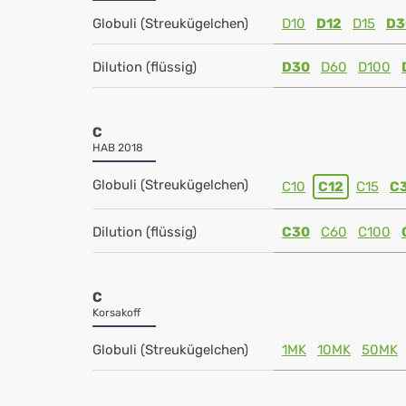
Globuli (Streukügelchen)
D10
D12
D15
D3
Dilution (flüssig)
D30
D60
D100
C
HAB 2018
Globuli (Streukügelchen)
C10
C12
C15
C
Dilution (flüssig)
C30
C60
C100
C
Korsakoff
Globuli (Streukügelchen)
1MK
10MK
50MK