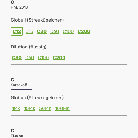
C
HAB 2018
Globuli (Streukügelchen)
C12
C15
C30
C60
C100
C200
Dilution (flüssig)
C30
C60
C100
C200
C
Korsakoff
Globuli (Streukügelchen)
1MK
10MK
50MK
100MK
C
Fluxion