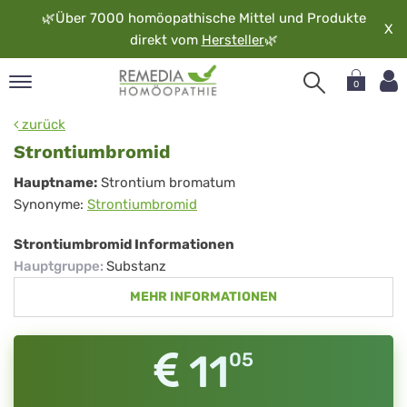
🌿
Über 7000 homöopathische Mittel und Produkte
X
direkt vom
Hersteller
🌿
0
pand
zurück
rache
Strontiumbromid
pand
Strontiumbromid
Hauptname:
Strontium bromatum
op
Synonyme:
Strontiumbromid
pand
möopathie
Strontiumbromid Informationen
Hauptgruppe
:
Substanz
MEHR INFORMATIONEN
pand
rvice
pand
11
05
er
media