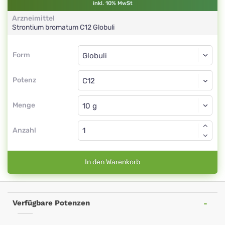
inkl. 10% MwSt
Arzneimittel
Strontium bromatum
C12
Globuli
Form
Form
Globuli
Potenz
C12
Globuli
Menge
Anzahl
In den Warenkorb
Verfügbare Potenzen