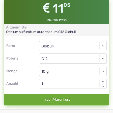
11
05
inkl. 10% MwSt
Arzneimittel
Stibium sulfuratum aurantiacum
C12
Globuli
Form
Form
Globuli
Potenz
C12
Globuli
Menge
Anzahl
In den Warenkorb