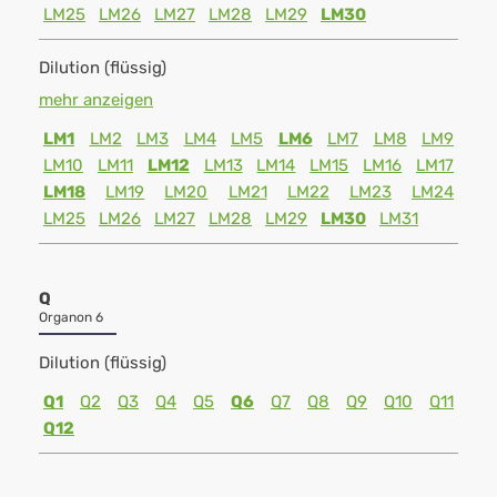
LM25
LM26
LM27
LM28
LM29
LM30
Dilution (flüssig)
mehr anzeigen
LM1
LM2
LM3
LM4
LM5
LM6
LM7
LM8
LM9
LM10
LM11
LM12
LM13
LM14
LM15
LM16
LM17
LM18
LM19
LM20
LM21
LM22
LM23
LM24
LM25
LM26
LM27
LM28
LM29
LM30
LM31
Q
Organon 6
Dilution (flüssig)
Q1
Q2
Q3
Q4
Q5
Q6
Q7
Q8
Q9
Q10
Q11
Q12