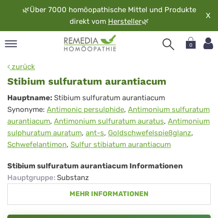
🌿
Über 7000 homöopathische Mittel und Produkte
X
direkt vom
Hersteller
🌿
0
pand
zurück
rache
Stibium sulfuratum aurantiacum
pand
Stibium
Hauptname:
Stibium sulfuratum aurantiacum
op
Synonyme:
Antimonic persulphide
,
Antimonium sulfuratum
sulfuratum
pand
aurantiacum
,
Antimonium sulfuratum auratus
,
Antimonium
möopathie
aurantiacum
sulphuratum auratum
,
ant-s
,
Goldschwefelspießglanz
,
Schwefelantimon
,
Sulfur stibiatum aurantiacum
pand
Stibium sulfuratum aurantiacum Informationen
rvice
Hauptgruppe
:
Substanz
pand
MEHR INFORMATIONEN
er
media