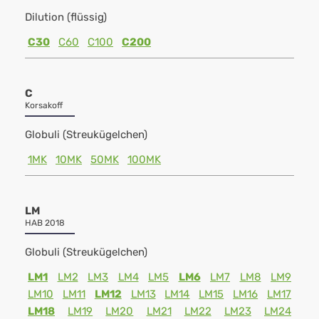
Dilution (flüssig)
C30
C60
C100
C200
C
Korsakoff
Globuli (Streukügelchen)
1MK
10MK
50MK
100MK
LM
HAB 2018
Globuli (Streukügelchen)
LM1
LM2
LM3
LM4
LM5
LM6
LM7
LM8
LM9
LM10
LM11
LM12
LM13
LM14
LM15
LM16
LM17
LM18
LM19
LM20
LM21
LM22
LM23
LM24