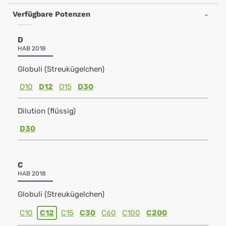
Verfügbare Potenzen
D
HAB 2018
Globuli (Streukügelchen)
D10
D12
D15
D30
Dilution (flüssig)
D30
C
HAB 2018
Globuli (Streukügelchen)
C10
C12
C15
C30
C60
C100
C200