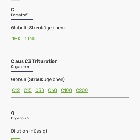
C
Korsakoff
Globuli (Streukügelchen)
1MK
10MK
C aus C3 Trituration
Organon 6
Globuli (Streukügelchen)
C12
C15
C30
C60
C100
C200
Q
Organon 6
Dilution (flüssig)