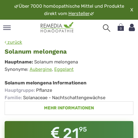
🌿
Über 7000 homöopathische Mittel und Produkte
X
direkt vom
Hersteller
🌿
0
pand
zurück
rache
Solanum melongena
pand
Solanum
Hauptname:
Solanum melongena
op
Synonyme:
Aubergine
,
Eggplant
melongena
pand
möopathie
Solanum melongena Informationen
Hauptgruppe
:
Pflanze
Familie
:
Solanaceae - Nachtschattengewächse
pand
MEHR INFORMATIONEN
rvice
pand
er
21
95
media