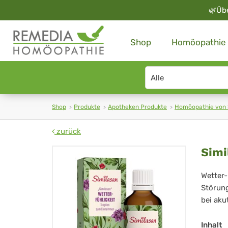
🌿
Üb
Shop
Homöopathie
Search
type
Shop
Produkte
Apotheken Produkte
Homöopathie von 
zurück
Sim
Simi
Tro
Wetter
Störung
ge
bei aku
Wet
Inhalt