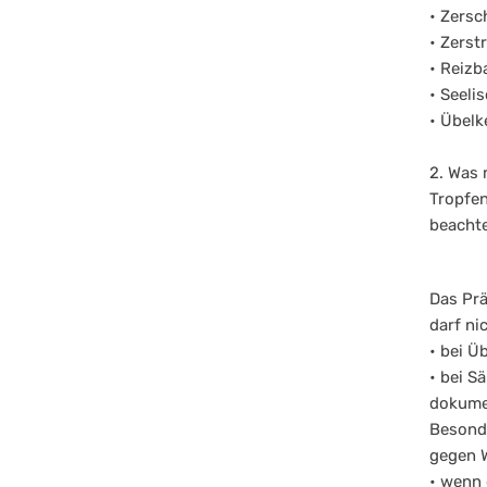
• Zersc
• Zerst
• Reizb
• Seeli
• Übelk
2. Was
Tropfen
beacht
Das Prä
darf ni
• bei Ü
• bei S
dokumen
Besond
gegen W
• wenn 