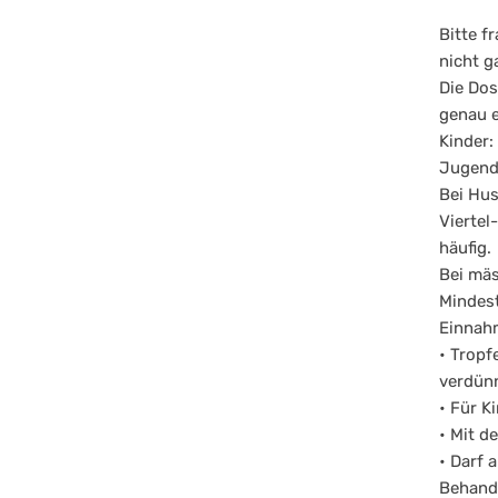
Bitte f
nicht g
Die Dos
genau e
Kinder:
Jugendl
Bei Hus
Viertel
häufig.
Bei mä
Mindest
Einnah
• Tropf
verdün
• Für K
• Mit d
• Darf
Behand