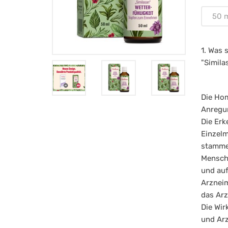
50 
1. Was 
"Simila
Die Hom
Anregun
Die Erk
Einzelm
stamme
Mensch
und auf
Arznei
das Arz
Die Wir
und Arz