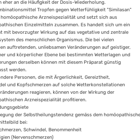
 eher an die Häufigkeit der Dosis-Wiederholung.
binationsmittel Tropfen gegen Wetterfühligkeit "Similasan"
e homöopathische Arzneispezialität und setzt sich aus
thischen Einzelmitteln zusammen. Es handelt sich um ein
t mit bevorzugter Wirkung auf das vegetative und zentrale
ystem des menschlichen Organismus. Die bei vielen
n auftretenden, unliebsamen Veränderungen auf geistiger,
her und körperlicher Ebene bei bestimmten Wetterlagen und
rungen derselben können mit diesem Präparat günstig
usst werden.
ndere Personen, die mit Ärgerlichkeit, Gereiztheit,
el und Kopfschmerzen auf solche Wetterkonstellationen
ränderungen reagieren, können von der Wirkung der
thischen Arzneispezialität profitieren.
ungsgebiete
regung der Selbstheilungstendenz gemäss dem homöopathisch
ittelbild bei:
schmerzen, Schwindel, Benommenheit
lgien (Nervenschmerzen)