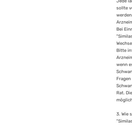
Jede lä
sollte 
werden,
Arzneim
Bei Ein
"Simila
Wechsel
Bitte i
Arznei
wenn es
Schwang
Fragen 
Schwang
Rat. Di
möglich
3. Wie 
"Simil