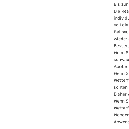
Bis zur
Die Rea
individ
soll di
Bei neu
wieder 
Besseru
Wenn Si
schwach
Apothek
Wenn Si
Wetterf
sollten
Bisher 
Wenn S
Wetterf
Wenden 
Anwend