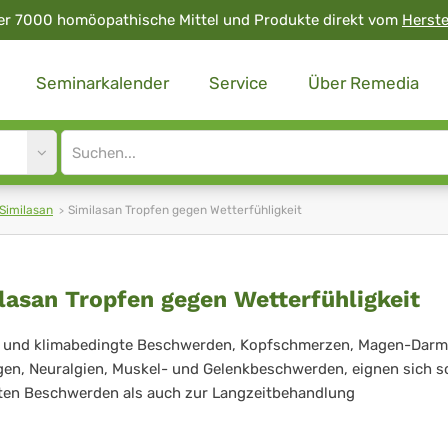
er 7000 homöopathische Mittel und Produkte direkt vom
Herste
Seminarkalender
Service
Über Remedia
Site
search
input
Similasan
Similasan Tropfen gegen Wetterfühligkeit
ilasan
lasan Tropfen gegen Wetterfühligkeit
pfen
- und klimabedingte Beschwerden, Kopfschmerzen, Magen-Darm
en, Neuralgien, Muskel- und Gelenkbeschwerden, eignen sich 
gen
ten Beschwerden als auch zur Langzeitbehandlung
terfühligkeit