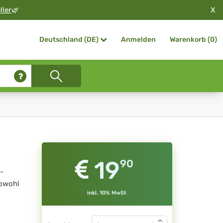
X
ller
🌿
Anmelden
Warenkorb (
0
)
Deutschland (DE)
19
90
-
sowohl
inkl. 10% MwSt