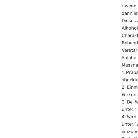
• wenn 
dann is
Dieses 
Alkohol
Charakt
Behand
Verstär
Solche 
Massna
1. Präp
abgeklu
2. Einm
Wirkun
3. Bei 
unter 1
4. Wird
unter "
einzune