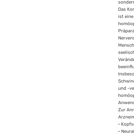
sondern
Das Kom
ist ein
homöopa
Präpara
Nervens
Mensche
seelisc
Verände
beeinfl
Insbeso
Schwind
und -ve
homöopa
Anwend
Zur An
Arzneim
• Kopf
• Neura