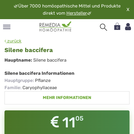
🌿
Über 7000 homöopathische Mittel und Produkte
X
direkt vom
Hersteller
🌿
0
pand
zurück
rache
Silene baccifera
pand
Silene
Hauptname:
Silene baccifera
op
baccifera
pand
Silene baccifera Informationen
möopathie
Hauptgruppe
:
Pflanze
Familie
:
Caryophyllaceae
MEHR INFORMATIONEN
pand
rvice
pand
11
05
er
media