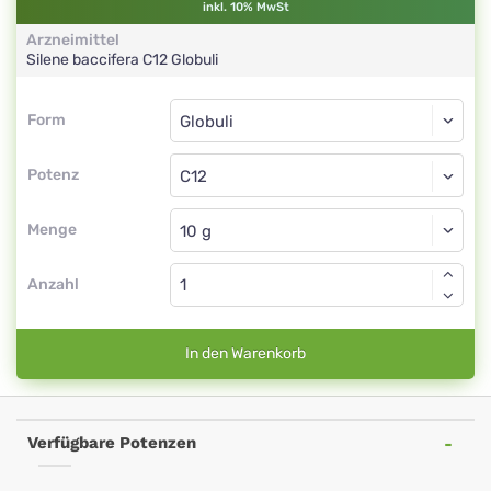
inkl. 10% MwSt
Arzneimittel
Silene baccifera
C12
Globuli
Form
Form
Globuli
Potenz
C12
Globuli
Menge
Anzahl
In den Warenkorb
Verfügbare Potenzen