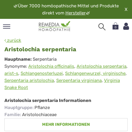
🌿
Über 7000 homöopathische Mittel und Produkte
X
direkt vom
Hersteller
🌿
0
pand
zurück
rache
Aristolochia serpentaria
pand
Aristolochia
Hauptname:
Serpentaria
op
Synonyme:
Aristolochia officinalis
,
Aristolochia serpentaria
,
serpentaria
pand
arist-s
,
Schlangenosterluzei
,
Schlangenwurzel, virginische
,
möopathie
Serpentaria aristolochia
,
Serpentaria virginiana
,
Virginia
Snake Root
pand
Aristolochia serpentaria Informationen
rvice
Hauptgruppe
:
Pflanze
pand
Familie
:
Aristolochiaceae
er
MEHR INFORMATIONEN
media