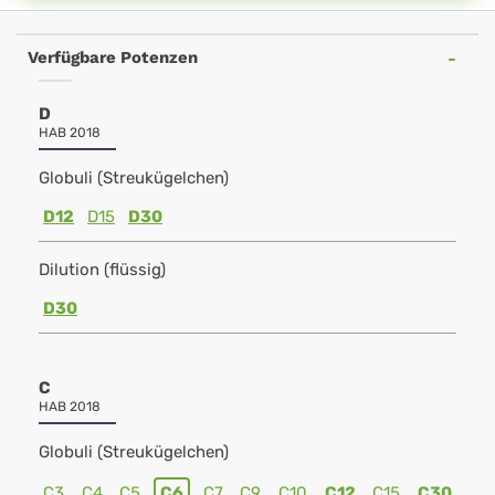
Verfügbare Potenzen
D
HAB 2018
Globuli (Streukügelchen)
D12
D15
D30
Dilution (flüssig)
D30
C
HAB 2018
Globuli (Streukügelchen)
C3
C4
C5
C6
C7
C9
C10
C12
C15
C30