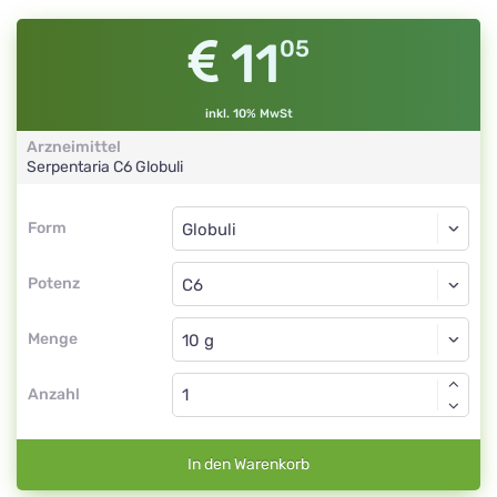
11
05
inkl. 10% MwSt
Arzneimittel
Serpentaria
C6
Globuli
Form
Form
Globuli
Potenz
C6
Globuli
Menge
Anzahl
In den Warenkorb