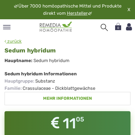
🌿
Über 7000 homöopathische Mittel und Produkte
X
direkt vom
Hersteller
🌿
0
pand
zurück
rache
Sedum hybridum
pand
Sedum
Hauptname:
Sedum hybridum
op
hybridum
pand
Sedum hybridum Informationen
möopathie
Hauptgruppe
:
Substanz
Familie
:
Crassulaceae - Dickblattgewächse
MEHR INFORMATIONEN
pand
rvice
pand
11
05
er
media