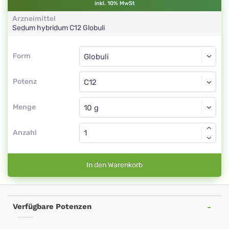
inkl. 10% MwSt
Arzneimittel
Sedum hybridum
C12
Globuli
Form
Form
Globuli
Potenz
C12
Globuli
Menge
Anzahl
In den Warenkorb
Verfügbare Potenzen