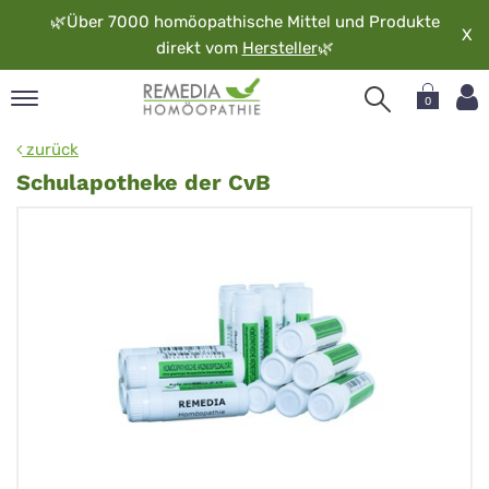
🌿
Über 7000 homöopathische Mittel und Produkte
X
direkt vom
Hersteller
🌿
0
pand
zurück
rache
Schulapotheke der CvB
pand
op
pand
möopathie
pand
rvice
pand
er
media