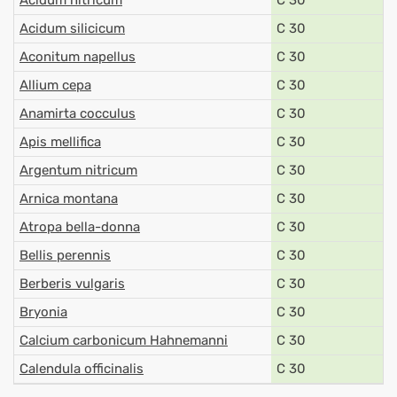
Acidum nitricum
C 30
Acidum silicicum
C 30
Aconitum napellus
C 30
Allium cepa
C 30
Anamirta cocculus
C 30
Apis mellifica
C 30
Argentum nitricum
C 30
Arnica montana
C 30
Atropa bella-donna
C 30
Bellis perennis
C 30
Berberis vulgaris
C 30
Bryonia
C 30
Calcium carbonicum Hahnemanni
C 30
Calendula officinalis
C 30