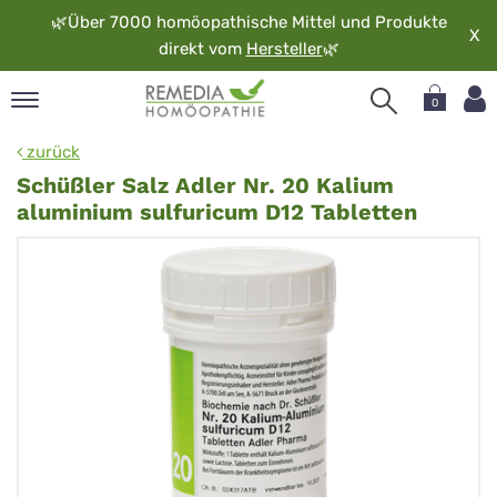
🌿
Über 7000 homöopathische Mittel und Produkte
X
direkt vom
Hersteller
🌿
0
pand
zurück
rache
Schüßler Salz Adler Nr. 20 Kalium
pand
aluminium sulfuricum D12 Tabletten
op
pand
möopathie
pand
rvice
pand
er
media